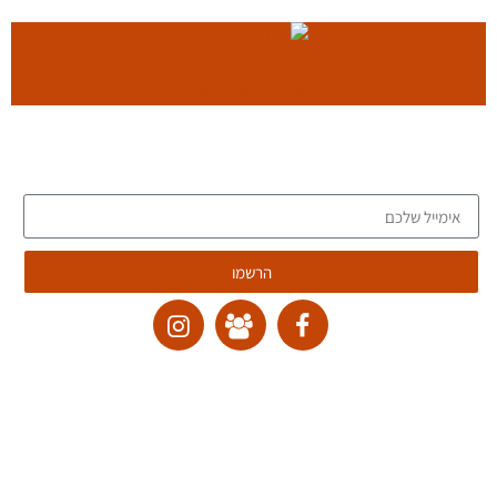
סיורי איכות קולינריים בפריז
הצטרף אלינו להכיר את הקולינריה הצרפתית עם
מדריך מומחה ברחובות פריז
הצטרפו לרשימת הדיוור של הבלוג, וקבלו כתבות חדשות לתיבת
המייל שלכם
לחץ כאן
הרשמו
ליצירת קשר:
ranvardi@gmail.com
תקנון האתר
דרכי ביטול עסקה