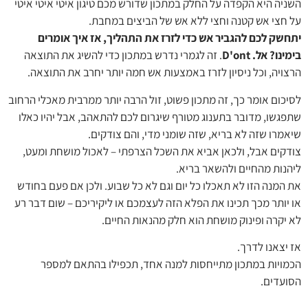
השניה היא הקפדה על החלק במתכון שדורש מכם טיגון איטי איטי איטי
על חצי אש קטנה וחצי ללא אש של הביצים במחבת.
יתחשק לכם להגביר אש כדי לזרז את התהליך, אז איך אומרים
בימינו? אל. D'ont
. זה לגמרי נדרש במתכון כדי להשיג את התוצאה
הרצויה, וכל ניסיון לזרז באמצעות אש חמה יותר יחרב את התוצאה.
לסיכום אומר כך, זה מתכון פשוט, זול הרבה יותר ממרבית מאכלי הרחוב
שתפגשו, מדובר בתענוג מטורף שיגרום לכם להתאהב, אבל יהיו כאלו
שיאמרו שזה לא בריא, שזה שומני מדי, והם צודקים.
צודקים אבל, ולכאן אביא את השכל הצרפתי – לאכול מושחת ומעט,
ליהנות מהחיים ולהשאר בריא.
את המנה הזו לא תאכלו כל יום וגם לא כל שבוע. ולכן אם פעם בחודש
או יותר מכך תכינו את הפלא הזה לעצמכם או ליקיריכם – שום דבר רע
לא יקרה ופינוק מושחת הוא חלק מהנאות החיים.
אז יצאנו לדרך.
הכמויות במתכון מתייחסות למנה אחד, תכפילו בהתאם למספר
הסועדים.