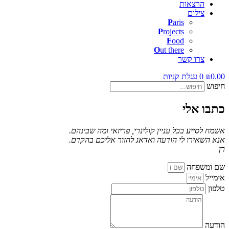
הרצאות
צילום
P
aris
P
rojects
F
ood
O
ut there
צרו קשר
0.00
₪
0
עגלת קניות
חיפוש
כתבו אלי
אשמח לסייע בכל עניין קולינרי, פריזאי ומה שבינהם.
אנא השאירו לי הודעה ואדאג לחזור אליכם בהקדם.
רן
שם ומשפחה
אימייל
טלפון
הודעה