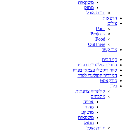
משקאות
מתוק
חווית אוכל
הרצאות
צילום
P
aris
P
rojects
F
ood
O
ut there
צרו קשר
דף הבית
סיורים קולינריים בפריז
סיור דיגיטלי עצמאי בפריז
המדריך הקולינרי לפריז
פודקאסט
בלוג
קולינריה צרפתית
מתכונים
אפייה
מהיר
מושקע
משקאות
מתוק
חווית אוכל