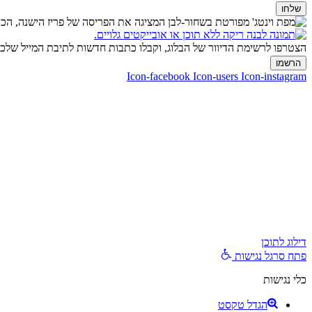
שלחו
הצטרפו לרשימת הדיוור של הבלוג, וקבלו כתבות חדשות לתיבת המייל של
הרשמו
Icon-facebook
Icon-users
Icon-instagram
ליצירת קשר:
ranvardi@gmail.com
דרכי ביטול עסקה
כל זכויות היוצרים למוצרים, לשירותים ולתוכן מכל סוג באתר זה שמורות לרן ורדי © 2026. אין להעתיק, להוריד, לפרסם, לשתף, להפיץ, למכור ולהשתמש בחומרים אלו ללא
דילוג לתוכן
פתח סרגל נגישות
כלי נגישות
הגדל טקסט