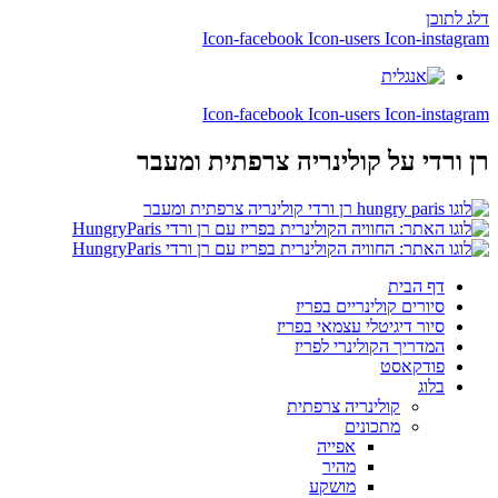
דלג לתוכן
Icon-facebook
Icon-users
Icon-instagram
Icon-facebook
Icon-users
Icon-instagram
רן ורדי
על קולינריה צרפתית ומעבר
דף הבית
סיורים קולינריים בפריז
סיור דיגיטלי עצמאי בפריז
המדריך הקולינרי לפריז
פודקאסט
בלוג
קולינריה צרפתית
מתכונים
אפייה
מהיר
מושקע