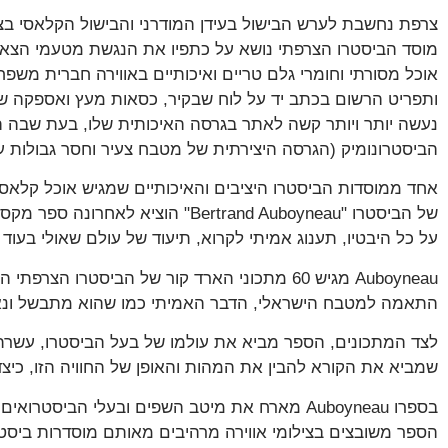
צרפת נחשבת לערש הבישול בעידן המודרני והבישול הקלאסי בצ
מוסד הביסטרו הצרפתי נושא על כתפיו את הנגשת מטעמי הצאן 
אוכל מסורתי וחומרי גלם טריים ואיכותיים באווירה חברית מ
ותפריט הרשום בכתב יד על לוח שבקיר, כסאות מעץ ואספקה ש
נעשה יותר ויותר קשה לאתר בגרסה האיכותית שלו, בעת שבה הע
הביסטרונומיק (הגרסה היצירתית של מטבח צעיר וחסר גבולות על
של הביסטרו "Bertrand Auboyneau" הו
על כל היבטיו, תענוג אמיתי לקרוא, תיעוד של עולם שאולי בעוד 
Auboyneau מגיש 60 מתכוני הארד קור של הביסטרו
התאמה למטבח הישראלי, הדבר האמיתי כמו שהוא מתבשל ונא
לצד המתכונים, הספר מביא את עולמו של בעל הביסטרו, עשרת
שמביא את הקורא להבין את המהות והאופן של החוויה הזו, כיצד
בספרו Auboyneau מארח את מיטב השפים ובעלי הביס
הספר משובצים בצילומי אווירה מרהיבים מאותם מוסדרות ביסטר