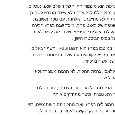
רפת הוא מעמודי התווך של העולם שאנו אוכלים.
ברזל הללו לכל אדם בלא שירד מנכסיו לשם כך,
שפחתית לא מחייבת, שולחנות עם מפה משובצת
וטפת של באגט פריך, מוסד שגם בפריז הבירה
ולם הקולינרי הפריזאי צועד מזה עשור לעבר
 בסיס הביסטרו הישן).
אחד ממוסדות הביסטרו היציבים והאיכותיים שמגיש אוכל קלאסי במיטבו בפריז הוא "Paul Bert" והשף \ בעלים
ציא לאחרונה ספר מקסים המביא לקוראים את עולם הביסטרו הצרפתי,
שני עשורים יכחד.
 הצרפתי הקלאסי, גרסת המקור, לא תרגום מעוברת ולא
כל שם.
 הדיברות של הביסטרו הצרפתי, עולם שלם
 היא נוצרת, וכיצד מתחזקים אותה.
טרואים המובילים בפריז, ואת מתכוניהם האותנטיים, דפי
ו, עושה חשק שקשה לעמוד בו. כייף גדול.