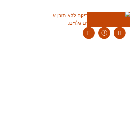
סיורי איכות קולינ
הצטרף אלינו להכיר את הקול
ליצירת קשר:
ranvardi@gmail.com
מדריך מומחה ברחוב
לחץ כאן