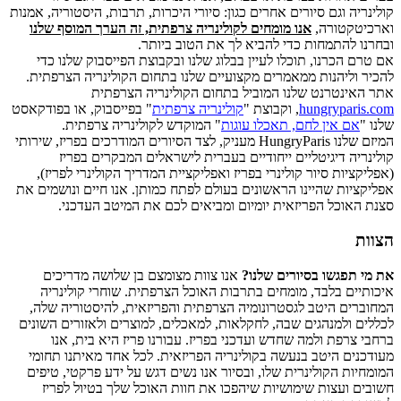
קולינריה וגם סיורים אחרים כגון: סיורי היכרות, תרבות, היסטוריה, אמנות
וארכיטקטורה,
אנו מומחים לקולינריה צרפתית, זה הערך המוסף שלנו
ובחרנו להתמחות כדי להביא לך את הטוב ביותר.
אם טרם הכרנו, תוכלו לעיין בבלוג שלנו ובקבוצת הפייסבוק שלנו כדי
להכיר וליהנות ממאמרים מקצועיים שלנו בתחום הקולינריה הצרפתית.
אתר האינטרנט שלנו המוביל בתחום הקולינריה הצרפתית
hungryparis.com
, וקבוצת "
קולינריה צרפתית
" בפייסבוק, או בפודקאסט
שלנו "
אם אין לחם, תאכלו עוגות
" המוקדש לקולינריה צרפתית.
המיזם שלנו HungryParis מעניק, לצד הסיורים המודרכים בפריז, שירותי
קולינריה דיגיטליים ייחודיים בעברית לישראלים המבקרים בפריז
(אפליקציות סיור קולינרי בפריז ואפליקציית המדריך הקולינרי לפריז),
אפליקציות שהיינו הראשונים בעולם לפתח כמותן. אנו חיים ונושמים את
סצנת האוכל הפריזאית יומיום ומביאים לכם את המיטב העדכני.
הצוות
את מי תפגשו בסיורים שלנו?
אנו צוות מצומצם בן שלושה מדריכים
איכותיים בלבד, מומחים בתרבות האוכל הצרפתית. שוחרי קולינריה
המחוברים היטב לגסטרונומיה הצרפתית והפריזאית, להיסטוריה שלה,
לכללים ולמנהגים שבה, לחקלאות, למאכלים, למוצרים ולאזורים השונים
ברחבי צרפת ולמה שחדש ועדכני בפריז. עבורנו פריז היא בית, אנו
מעודכנים היטב בנעשה בקולינריה הפריזאית. לכל אחד מאיתנו תחומי
המומחיות הקולינרית שלו, ובסיור אנו נשים דגש על ידע פרקטי, טיפים
חשובים ועצות שימושיות שיהפכו את חוות האוכל שלך בטיול לפריז