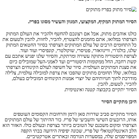
הסיור המתוק המקיף, המקצועי, המגוון והעשיר מסוגו בפריז.
כולנו אוהבים מתוק, אבל אם רצונכם להחשף ולהכיר את העולם המתוק
הצרפתי במלואו, אתם מוזמנים להצטרף, להכיר, לחוות, להבין ולטעום את
כל התחומים הרבים של עולם המתוקים הצרפתי בסיור החטאים המתוק
שלנו, בולנז'רי, וויינוואזרי, פטיסרי, שוקולטרי, קונפיסרי ועוד ועוד.
לצרפת היסטוריה מתוקה עשירה ומרתקת, והסיור שלנו יפגיש אתכם עם
קשת רחבה, החל ממקומות היסטוריים ועד לאמני-העל שמובילים כיום
את סצנת המתוקים העולמית. סיור של חשיפה לעולם הקינוחים הצרפתי
במלואו, שלל תחומים מתוקים שהפכו את צרפת למובילה עולמית, צלילה
מודרכת לתוך חנויותיהם של יוצרי אמנות הקינוחים המובילים בעולם,
להכיר, לטעום, להבין.
הסיור יתקיים בקבוצה קטנה ואינטימית.
היכן מתקיים הסיור
הסיור מתקיים סביב שדרות סאן ז'רמן והרחובות הקסומים העוטפים
אותו, הרובעים השישי והשביעי של פריז. כור ההיתוך של עולם המתוקים
הצרפתי ומקום משכנם של הטובים ביותר בצרפת ובעולם כולו. האזור הוא
הלב האינטלקטואלי של פריז, שכונה יפיפיה הידועה בבתי הקפה
המפורסמים שלה, במסעדות הגורמה ובאתרים אטרקטיביים.