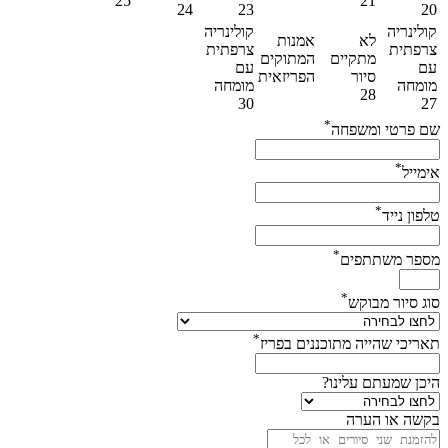
26
25
22
21
24
23
20
קולינריה
קולינריה
לא
אמנות
צרפתית
צרפתית
מתקיים
המתוקים
עם
עם
סיור
הפריזאית
מומחה
מומחה
29
28
30
27
*
שם פרטי ומשפחה
*
אימייל
*
טלפון נייד
*
מספר משתתפים
*
סוג סיור מבוקש
*
תאריכי שהייה מתוכננים בפריז
היכן שמעתם עלינו?
בקשה או הערה