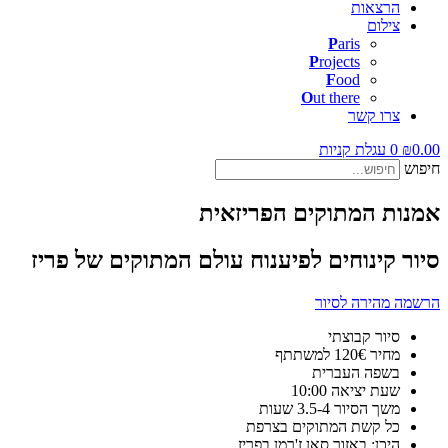
הרצאות
צילום
P
aris
P
rojects
F
ood
O
ut there
צרו קשר
0.00
₪
0
עגלת קניות
חיפוש
אמנות המתוקים הפריזאית
סיור קינוחים לפיענוח עולם המתוקים של פריז
הרשמה מהירה לסיור
סיור קבוצתי
מחיר 120€ למשתתף
בשפה העברית
שעת יציאה 10:00
משך הסיור 3.5-4 שעות
כל קשת המתוקים בצרפת
היכן: באזור סאן ז'רמן בפריז