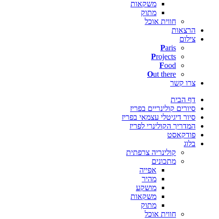
משקאות
מתוק
חווית אוכל
הרצאות
צילום
P
aris
P
rojects
F
ood
O
ut there
צרו קשר
דף הבית
סיורים קולינריים בפריז
סיור דיגיטלי עצמאי בפריז
המדריך הקולינרי לפריז
פודקאסט
בלוג
קולינריה צרפתית
מתכונים
אפייה
מהיר
מושקע
משקאות
מתוק
חווית אוכל