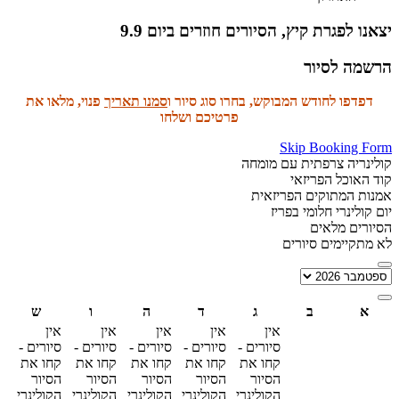
יצאנו לפגרת קיץ, הסיורים חוזרים ביום 9.9
הרשמה לסיור
דפדפו לחודש המבוקש, בחרו סוג סיור ו
סמנו תאריך
פנוי, מלאו את
פרטיכם ושלחו
Skip Booking Form
קולינריה צרפתית עם מומחה
קוד האוכל הפריזאי
אמנות המתוקים הפריזאית
יום קולינרי חלומי בפריז
הסיורים מלאים
לא מתקיימים סיורים
א
ב
ג
ד
ה
ו
ש
אין
אין
אין
אין
אין
סיורים -
סיורים -
סיורים -
סיורים -
סיורים -
קחו את
קחו את
קחו את
קחו את
קחו את
הסיור
הסיור
הסיור
הסיור
הסיור
הקולינרי
הקולינרי
הקולינרי
הקולינרי
הקולינרי