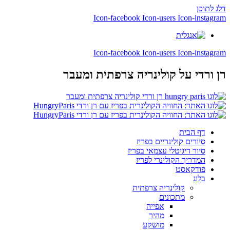
דלג לתוכן
Icon-facebook
Icon-users
Icon-instagram
Icon-facebook
Icon-users
Icon-instagram
רן ורדי
על קולינריה צרפתית ומעבר
דף הבית
סיורים קולינריים בפריז
סיור דיגיטלי עצמאי בפריז
המדריך הקולינרי לפריז
פודקאסט
בלוג
קולינריה צרפתית
מתכונים
אפייה
מהיר
מושקע