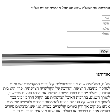
נותרתם עם שאלה שלא נענתה? מוזמנים לפנות אלינו
שלחו
אודותנו
שלום, כשלושים שנה אנו פרנקופילים קולינריים המקדישים את זמנם
למחקר, כתיבה, הרצאות והדרכה של הקולינריה הצרפתית. פריז היא בית
עבורנו, ובשלב מסויים בחרנו לשתף ולחלוק את הידע העצום שרכשנו,
לאורך השנים, בתרבות האוכל הצרפתית עם הקהל הרחב. זכינו בכך
להפוך את התשוקה הגדולה בחיינו להתמחות ייחודית ולעשייה יומיומית.
אנחנו מפיקים
אך ורק סיורים קולינריים בפריז
. אנו איננו מוציאים סיורים
בערים אחרות בצרפת או בעולם, אנו איננו מוציאים בפריז גם סיורי