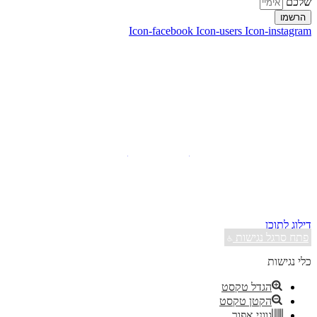
שלכם
הרשמו
Icon-facebook
Icon-users
Icon-instagram
ליצירת קשר:
ranvardi@gmail.com
תקנון האתר
דרכי ביטול עסקה
מדיניות הבלוג
הצהרת נגישות
כל זכויות היוצרים למוצרים, לשירותים ולתוכן מכל סוג באתר זה שמורות
לרן ורדי © 2026. אין להעתיק, להוריד, לפרסם, לשתף, להפיץ, למכור
ולהשתמש בחומרים אלו ללא אישור מפורש בכתב.
דילוג לתוכן
פתח סרגל נגישות
כלי נגישות
הגדל טקסט
הקטן טקסט
גווני אפור