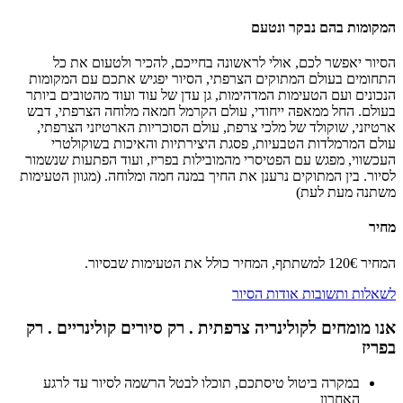
המקומות בהם נבקר ונטעם
הסיור יאפשר לכם, אולי לראשונה בחייכם, להכיר ולטעום את כל
התחומים בעולם המתוקים הצרפתי, הסיור יפגיש אתכם עם המקומות
הנכונים ועם הטעימות המדהימות, גן עדן של עוד ועוד מהטובים ביותר
בעולם. החל ממאפה ייחודי, עולם הקרמל חמאה מלוחה הצרפתי, דבש
ארטיזני, שוקולד של מלכי צרפת, עולם הסוכריות הארטיזני הצרפתי,
עולם המרמלדות הטבעיות, פסגת היצירתיות והאיכות בשוקולטרי
העכשווי, מפגש עם הפטיסרי מהמובילות בפריז, ועוד הפתעות שנשמור
לסיור. בין המתוקים נרענן את החיך במנה חמה ומלוחה. (מגוון הטעימות
משתנה מעת לעת)
מחיר
המחיר 120€ למשתתף, המחיר כולל את הטעימות שבסיור.
לשאלות ותשובות אודות הסיור
אנו מומחים לקולינריה צרפתית . רק סיורים קולינריים . רק
בפריז
במקרה ביטול טיסתכם, תוכלו לבטל הרשמה לסיור עד לרגע
האחרון