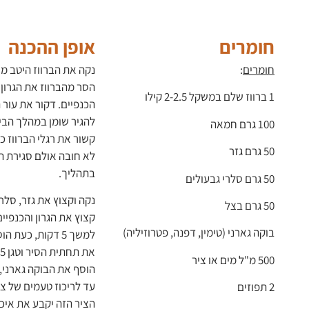
חומרים
אופן ההכנה
חומרים
:
נקה את הברווז היטב מש
1 ברווז שלם במשקל 2-2.5 קילו
הכנפיים. דקור את עור 
להגיר שומן במהלך הביש
100 גרם חמאה
קשור את רגלי הברווז כ
50 גרם גזר
לא חובה אולם סגירת ה
בתהליך.
50 גרם סלרי גבעולים
נקה וקצוץ את גזר, סלרי וב
50 גרם בצל
קצוץ את הגרון והכנפיי
בוקה גארני (טימין, דפנה, פטרוזיליה)
למשך 5 דקות, כע
500 מ"ל מים או ציר
הוסף את הבוקה גארני,
עד לריכוז טעמים של צי
2 תפוזים
הציר הזה יקבע את איכו