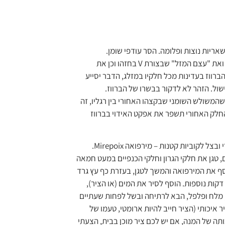
אריות נוצות ופלומה. הסר עודפי שומן.
הסר מהברווז את הגרון ואת "עצם המזל" שבצורת V בחזהו וכן את
הברווז בעדינות מכל חלקיו במזלג, הדבר יסייע
ול. הזהר לא לדקור בבשרו של הברווז.
שהמשולש השומני שבקצהו האחורי בין רגליו, זה
חלק האחורי תשפר את אפקט האידוי בברווז
צל לקוביות קטנות – מירפואה Mirepoix.
ם, טגן את חלקי הגרון וחלקי הכנפיים במעט חמאה
ת הוסף את המירפואה והמשך לטגן, בעזרת כף עץ גרד
את תחתית הסיר וטגן 5 דקות נוספות. הוסף לסיר את המים (או הציר),
 מלח ופלפל, הבא לרתיחה ובשל לפחות שעתיים
ר איכותי (הציר חייב להיות ארומטי, טעמו של
תה של המנה, אם יש לכם ציר מוכן בבית, הצעתי