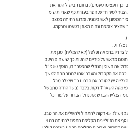
וכך תעצימו טעמים). בתום הבישול הסר את
 הציר לסיר חדש. הסר בעזרת כף שאריות שומן
יר המסונן לאש בינונית ומרגע רתיחה צמצם
.
ל צדדיו בחמאה ופלפל (לא להמליח). טגן את
חומם מראש על כיריים לוהטות כך שישחים היטב
מכל צדדיו. הוצא מהקסרול את השומן הנוזלי שהצטבר בו, הוסף 50 מ"ל
, כסה את הקסרול והעבר אותו לתנור החם למשך
ך הצלייה יש לסובב את הברווז כך שיצלה מכל
צדדיו, את צד החזה כלפי מטה השאר 7 דקות בלבד (בשר החזה מתבשל
מן הצלייה הברש את נוזלי הברווז על עורו כל
 ולהשלים את הרוטב).
בסיר קטן הרתח מים והוסף את הז'וליינים מקליפת התפוז לרתיחה בת 4
רצועות דקיקות וארוכות מקליפת התפוז בעזרת קולפן