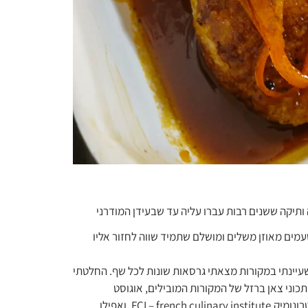
ותיקה ששנים רבות עברו עליה עד שבעידן המודרני
מים מאוזן משלים ומושלם שתמיד שווה לחזור אליו
שעיינתי במקורות מצאתי גרסאות שונות לכל שף. החלטתי
כוני צאן ברזל של המקורות המובילים, אוגוסט
אסקופיה, פול בוקוז, ז'ואל רובושון, פייר גאנייר, אלאן דוקאס, הלארוס גסטרונומיק,FCI – french culinary institute, ואפילו