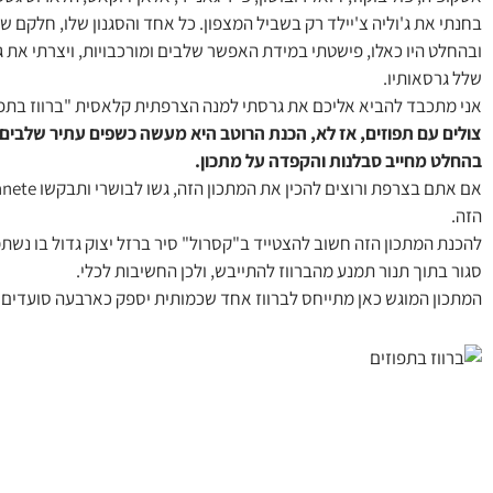
בחנתי את ג'וליה צ'יילד רק בשביל המצפון. כל אחד והסגנון שלו, חלקם ש
ובהחלט היו כאלו, פישטתי במידת האפשר שלבים ומורכבויות, ויצרתי את
שלל גרסאותיו.
אני מתכבד להביא אליכם את גרסתי למנה הצרפתית קלאסית "ברווז בתפו
צולים עם תפוזים, אז לא, הכנת הרוטב היא מעשה כשפים עתיר שלבים 
בהחלט מחייב סבלנות והקפדה על מתכון.
הזה.
להכנת המתכון הזה חשוב להצטייד ב"קסרול" סיר ברזל יצוק גדול בו נשתמ
סגור בתוך תנור תמנע מהברווז להתייבש, ולכן החשיבות לכלי.
המתכון המוגש כאן מתייחס לברווז אחד שכמותית יספק כארבעה סועדים 