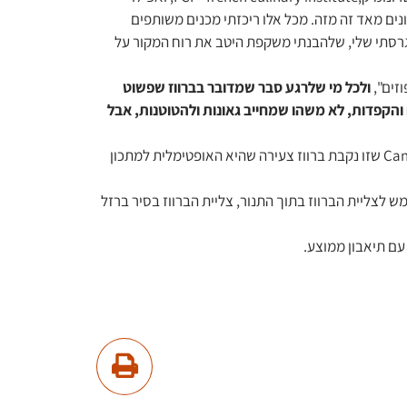
ונים מאד זה מזה. מכל אלו ריכזתי מכנים משותפים
 גרסתי שלי, שלהבנתי משקפת היטב את רוח המקור על
זים",
ולכל מי שלרגע סבר שמדובר בברווז שפשוט
והקפדות, לא משהו שמחייב גאונות ולהטוטנות, אבל
אם אתם בצרפת ורוצים להכין את המתכון הזה, גשו לבושרי ותבקשו Cannete שזו נקבת ברווז צעירה שהיא האופטימלית למתכון
ש לצליית הברווז בתוך התנור, צליית הברווז בסיר ברזל
עם תיאבון ממוצע.