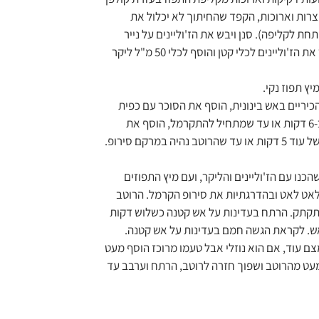
צרות וארוכות, הקפד שהחיתוך לא יכלול את
ת לקליפה). סנן ויבש את הז'וליינים על נייר
סופג. כשיתייבשו העבר את הז'וליינים לכלי קטן והוסף לכלי 50 מ"ל ליקר
יץ תפוז נקי.
הכיריים באש בינונית, הוסף את הסוכר עם כפית
מים, לא לבחוש, בשל כ-6 דקות או עד שמתחיל להתקרמל, הוסף את
החומץ, וללא בחישה בשל עוד 5 דקות או עד שהרוטב נהיה במרקם סירופ.
הציר שהכנו עם הז'וליינים והליקר, ועם מיץ התפוזים
אט לאט ובהדרגתיות את סירופ הקרמל. הרוטב
תקתק. הרתח בעדינות על אש קטנה כשלוש דקות
ש. לקראת הגשה חמם בעדינות על אש קטנה.
צם עוד, אם הוא נוזלי אבל טעמו מרוכז הוסף מעט
עט מהרוטב ושפוך חזרה לרוטב, הרתח וערבב עד