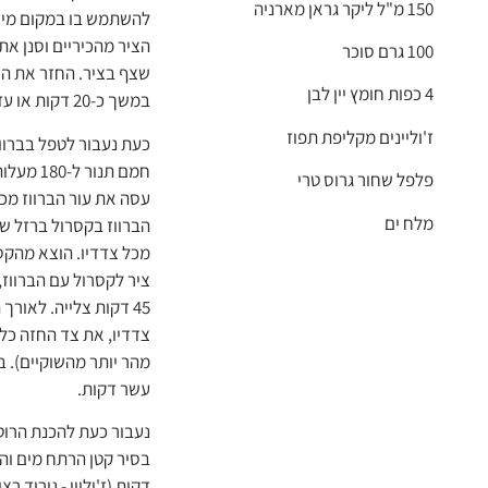
150 מ"ל ליקר גראן מארניה
להשתמש בו במקום מים 
הציר מהכיריים וסנן את
100 גרם סוכר
שצף בציר. החזר את הצ
4 כפות חומץ יין לבן
במשך כ-20 דקות או עד שהציר צומצם ונהיה מאוזן בטעמו ומרקמו.
ז'וליינים מקליפת תפוז
כעת נעבור לטפל בברווז
חמם תנור ל-180 מעלות צלזיוס.
פלפל שחור גרוס טרי
עסה את עור הברווז מכ
מלח ים
הברווז בקסרול ברזל ש
ציר לקסרול עם הברווז
45 דקות צלייה. לאור
מהר יותר מהשוקיים). בז
עשר דקות.
נעבור כעת להכנת הרוטב (יש לנו 45 דקות להתחיל
דקות (ז'וליין - גירוד 