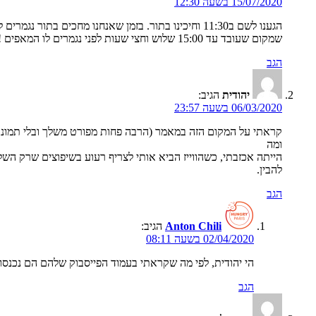
15/07/2020 בשעה 12:30
הגענו לשם ב11:30 וחיכינו בתור. בזמן שאנחנו מחכים
שמקום שעובד עד 15:00 שלוש וחצי שעות לפני נגמרים לו המאפים ! בהחלט אכזבה ממקום שיש עליו תגובות טובות. פשוט הורסים את הרושם הראשוני שלכם.
הגב
יהודית
הגיב:
06/03/2020 בשעה 23:57
קראתי על המקום הזה במאמר (הרבה פחות מפורט משלך ובלי תמונות)
ומה
הייתה אכזבתי, כשהווייז הביא אותי לצריף רעוע בשיפוצים שרק השל
להבין.
הגב
Anton Chili
הגיב:
02/04/2020 בשעה 08:11
הי יהודית, לפי מה שקראתי בעמוד הפייסבוק שלהם הם נכנסו
הגב