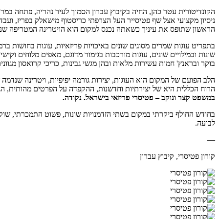
הקונדיטורית עטר כהן, החיה בקיבוץ עברון הסמוך לעיר נהריה, פתחה במרכ
ניסיון מקצועי אצל שף פטיסייר העל הצרפתי כריסטוף מישאלק בפריז, ועבד
הראשון שתופס את עיניך כשאתה נכנס למקום הוא הויטרינה המטריפה שנר
בתפריט עוגות שמרים מסוגים שונים באיכויות פריזאיות, עוגות בחושות ברמה
שונות ובמילויים שונים, עוגות מורכבות בגימור מדוגם, מאפים מלוחים וקי
בוקר ובראנץ' חמות עשירות מלאות ובהן מגשי גבינות, כריכי קרואסון מגווני
הלב הפועם של המקום הוא העוגות, יצירות גורמה יפיפיות, ויטרינה שנדמה 
הרוח הכללית היא של יצירתיות וחדשנות, ההקפדה על הפרטים מהותית, הגיש
במשפט קצר ונוקב – פטיסרי פריזאי בישראל. נקודה.
בחודש החולף ביקרתי במקום בשתי הזדמנויות שונות, פשוט התמכרתי, שו
לבועה.
—
קורון פטיסרי, קיבוץ עברון