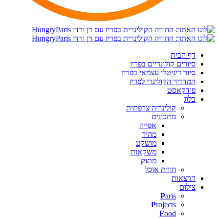
דף הבית
סיורים קולינריים בפריז
סיור דיגיטלי עצמאי בפריז
המדריך הקולינרי לפריז
פודקאסט
בלוג
קולינריה צרפתית
מתכונים
אפייה
מהיר
מושקע
משקאות
מתוק
חווית אוכל
הרצאות
צילום
P
aris
P
rojects
F
ood