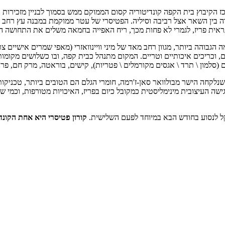
ז הקיבוץ בית הקפה קונדיטוריה קסום הממוקם ממש בסמוך לבניין מזכירות 
ה בין השאר אצל רביבה וסיליה. הפטיסרי של עטר ממוקמת במבנה עץ רחב ידי
אית פריז, לגמרי לא פחות מכך, ריח האפייה בחמאה משלים את התחושה הכ
 הגבוהה ביותר, מגוון רחב מאד של מיני וויינוואזרי (מאפי שמרים אישיים צ
שים, וכריכים איכותיים וטריים. המקום מתנהל כבית קפה, ובו כשלושים מקומ
ם (סלמון \ תרד \ אגסים מקורמלים \ פטריות), קישים, בוראטה, מרק חם, פרנץ
שנלקחה הישר מבולוואר סאן-ז'רמה, חומרי הגלם הם הטובים ביותר, טכניקות 
ה העיצובית מינימליסטית כמקובל כיום בפריז, האיכויות מטורפות, וכמי שנ
קל לנסוע בחודש הבא במיוחד לפעם השלישית.
קורון פטיסרי היא אחת הקונד