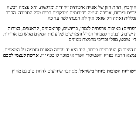
הקיבוץ, תחת חזון של אפייה איכותית ייחודית ומרגשת. היא עצמה רכשה
ים ומרווח, אווירה נעימה וידידותית ומבקרים רבים מכל הסביבה. הדבר
ללית ואתה רק שואל איך לא הגעתי לפה עד כה.
רפתיים) באיכות צרפתית לגמרי, בריושים, קרואסונים, קראנצים, בצורות
ות ישיבה, ובנוסך למבחר הגדול והמרשים של עוגות המקום מגיש גם ארוחות
' טוסט, מוזלי וכריכי מחמצת מגוונים.
היצור הן העדכניות ביותר, היד היא יד עדינה מאוזנת וחכמה על המאפים,
מצא הרבה בפריז והפטיסרי הפריזאי מוכר לו ככף ידו,
ארשה לעצמי לסכם
יטוריות הטובות ביותר בישראל
, מסתבר שיודעים לחיות טוב גם מחוץ