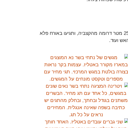
ואם קיבלתם תיאבון ואינכם מתאפקים עד שתגיעו הביתה, לכו 25 מטר דרומה מהקצביה, ותגיעו באורח פלא