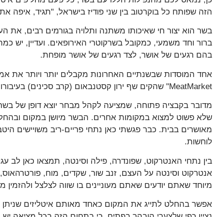
הזה שפותח כל בוקרטוב בין שני פודיז בישראל, "תגיד, איפה את
בשר הוא יצור חי שאיכותו משתנה ותלויה בגורמים רבים, את הע
ברור וחד משמעי, כמקובל בשרקוטרי האירופאים. ועדיין, יש כ
בהם רגעים של אושר, לצד רגעים של אושר מופחת.
אחד המוסדות שבשנתיים האחרונות מקבלים יותר ויותר את אמון
MeatMarket" שהקים שף ירון קסטנבאום (קרב סכינים) בעיבורו של שוק הכרמל בתלביב.
מדובר בקבציה פתוחה, שמציעה לקהל מבחר יוצא דופן של בשרי
שלא פשוט למצוא במקומות אחרים. הבשר מיושן במקום ובהחל
לוחשות.
בין נתחי האנטרקוט, שפונדרה, פילה וסינטה, תמצאו כאן לב עג
אנטרקוט וסינטה על העצם, זנב שור, שקדים, מוח, פורטרהאוס, ו
מיוחד שאתם יודעים שאתם מעוניינים בו שווה לצלצל ולהזמין 
אפשר בהחלט לתייג את המקום כאחד מאותם איטליזים שניתן 
נציין כפי שלצערי הובהר בפתיח, כי בתחום הזה בכל מציאה יש 