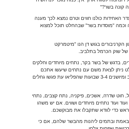
ה קונה בשר?"
דר האחידות כולנו חווים וטרם נמצא לכך מענה
מה וכמה "מוסדות בשר" שבהחלט תוכל למצוא
 הקרניבורים בגוש דן הנו "מיטמרקט
ם, בדגש של בשר בקר, נתחים מיוחדים וחלקים
ט ניתן לצאת משם עם נתחים שיעשו אתכם
מאושרים בבית. כבר פגשתי כאן נתחי פריים-ריב משויישים היטב ומיושנים 3-4 שבועות שהפליאו עת פגשו גחלים
ל, חוט שדרה, אשכים, פיקניה, נתח קצבים, נתחי
עוד ועוד נתחים מיוחדים ושווים. אם יש משהו
מראש כדי לוודא שתקבלו את מבוקשכם.
באמת ובתמים ליהנות מהבשר שלהם, אם כי
רכישות שפחות צלחו.