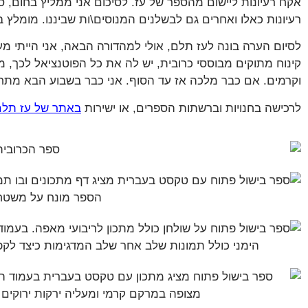
אקח רעיונות ליישום מהספר של עז. לסיכום אני ממליץ בחום, ספ
רעיונות כאלו ואחרים גם לבשלנים המנוסים\ות שביננו. מומלץ ב
לסיום הערה בונה לעז תלם, אולי למהדורה הבאה, אני הייתי מע
קינוח מתוקים מבוססי כרובית, יש לה את כל הפוטנציאל לכך, 
וקרמים. אם כבר מלכה אז עד הסוף. אני כבר בשבוע הבא מתחיל
לרכישה בחנויות וברשתות הספרים, או ישירות
באתר של עז תלם