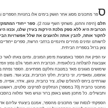
ס
פר מתכונים מסוג אחר הושק בימים אלו בחנויות הספרים 
תלם
(היפה והחנון, משחקי השף עונה 2).
ספר ייחודי המתמקד
הכרובית היא ללא ספק מלכת הירקות בעידן שלנו, וככזו הי
לחקור אותה, להבין אותה ולהעצים את שלל אפשרויות הבי
לרשותנו זמינים מהירים וחינמיים ברחבי הרשת, ספרים ייחודיים
צאן ברזל בספריה הביתית.
עז הפיק את הספר באמצעות מימון המונים, ומיום צאתו לאור כב
אצבעות להצלחה בינלאומית. הכרובית היא חומר גלם נפוץ וזמ
שימושים מגוונים מאד במטבח וחלקם מפתיעים. הספר נפתח באי
אחסונו, ומאפייניו, זני כרובית, חלקי הכרובית, צבע ועוד. משם
שגרתיים ביחס להרגלים שלנו, ציר כרובית, טיגון, אידוי, אפייה
מתכוני כרובית (70 במספר) הנחלקים לפרקים: סלטים,
ותבשילים. כל מתכון מוגש באופן ברור ונגיש מאד ומלווה בהסב
הספקתי לנסות שני מתכונים מהספר, אמנם ביצעתי עליהם אדפט