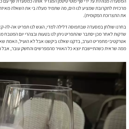
המסעדה מנוהלת על ידי שף מוטי טיטמן המגדיר אותה כמסעדת שף עם כל 
מרכזית לתקרובת שמציע לנו הים, מה שתמיד מעלה בי את השאלה מאיזה י
את התצרוכת המקומית).
בחרנו שולחן במסעדה שבתפוסה דלילה למדי, הוגש לנו תפריט אה-לה-קאר
שדקות לאחר מכן יסתבר שהתפריט ניתן לנו בטעות ובצהרי יום המטבח מו
אטרקטיבי מתפריט הערב, בדקנו שאלנו ביקשנו אבל לא הועיל, האמת שא
ממה שראית כשהתיישבת יוצא כל האוויר מהמפרשים והחשק עובר, אבל 