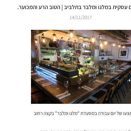
 עסקית במלגו ומלבר בתלביב | הטוב הרע והמכוער.
14/11/2017
אמצעו של יום עבודה במסעדת "מלגו ומלבר" בקצה רחוב