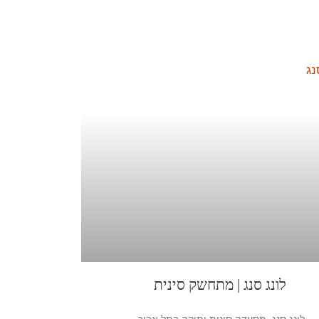
לונג סנג | מתחשק סינית
לונג סנג, מסעדה סינית ותיקה בתל אביב.