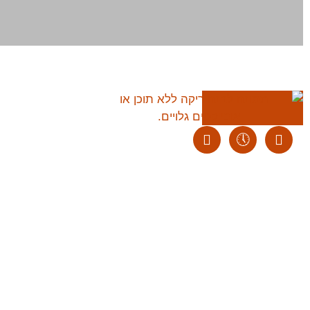
סיורי איכות קולינ
הצטרף אלינו להכיר את הקול
ליצירת קשר:
ranvardi@gmail.com
מדריך מומחה ברחוב
לחץ כאן