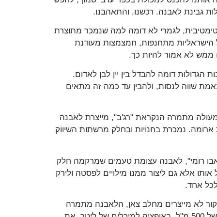
ת גבינת לאבנה. רכשנו, והתאהבנו.
ימטיבית, לגמרי לא דומה למה שנמכר מתוצרת
כל הישראליות מתחנפות, חמצמצות מעודנת
 ממש לא אמור להיות כך.
הגדולות דומה להבדל בין יין לבן לאדום.
מת שווה לנסות, ולהבין עד כמה זה מתאים
מעולה מתמרה הנקראת "רג'ב", מייצרת לאבנה
רומה. נמכרת בחנויות ובחלק מרשתות השיווק
אבו רומי", לאבנה עצומת טעמים שמרקמה חלק
 אותו אלא גם ליצור ממנו מילויים לפסטה ולירק
כל אחד.
מקור לא מייצרים מחלב צאן, הלאבנה מתמרה
מיוצרת נטו מחלב בקר, 14% שומן, נמכרת בדרך כלל במיכלים של 500 מ"ל, באופציה למיכלים של ליטר. את