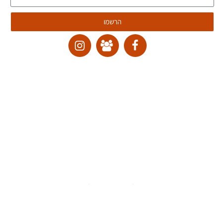
הרשמו
ליצירת קשר:
ranvardi@gmail.com
תקנון האתר
דרכי ביטול עסקה
מדיניות הבלוג
הצהרת נגישות
כל זכויות היוצרים למוצרים, לשירותים ולתוכן מכל סוג באתר זה שמורות
לרן ורדי © 2026. אין להעתיק, להוריד, לפרסם, לשתף, להפיץ, למכור