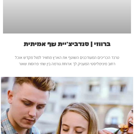
ברווזי | סנדביצ'יית שף אמיתית
טרנד הכריכים המעודכנים השוטף את הארץ מחוויר למול מקדש אוכל
רחוב מינימליסטי המעניק לך ארוחת גורמה בין שתי פרוסות שאור