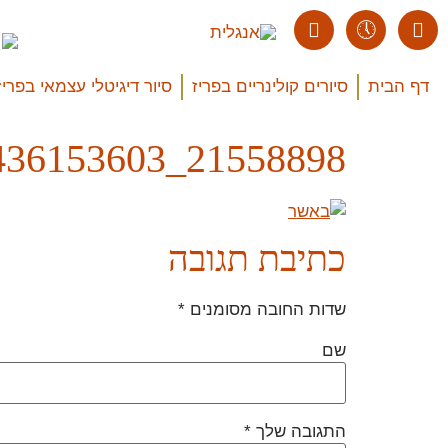
דף הבית
סיורים קולינריים בפריז
סיור דיגיטלי עצמאי בפריז
21558898_309824436153603_4763729020725838197_n
כתיבת תגובה
שדות החובה מסומנים
*
שם
התגובה שלך
*