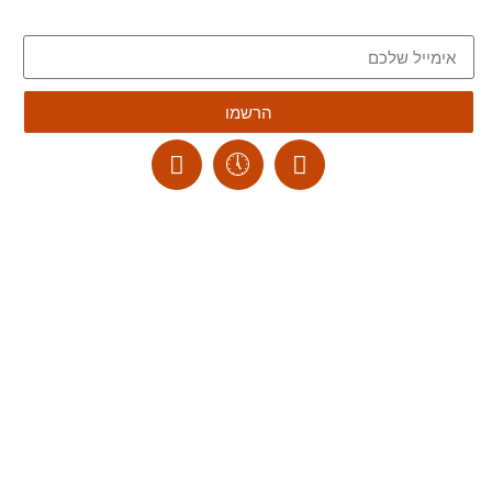
הצטרפו לרשימת הדיוור של הבלוג, וקבלו כתבות חדשות לתיבת המייל שלכם
הרשמו
ליצירת קשר:
ranvardi@gmail.com
תקנון האתר
דרכי ביטול עסקה
מדיניות הבלוג
הצהרת נגישות