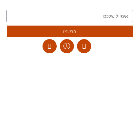
הצטרפו לרשימת הדיוור של הבלוג, וקבלו כתבות חדשות לתיבת המייל שלכם
הרשמו
ליצירת קשר:
ranvardi@gmail.com
תקנון האתר
דרכי ביטול עסקה
מדיניות הבלוג
הצהרת נגישות