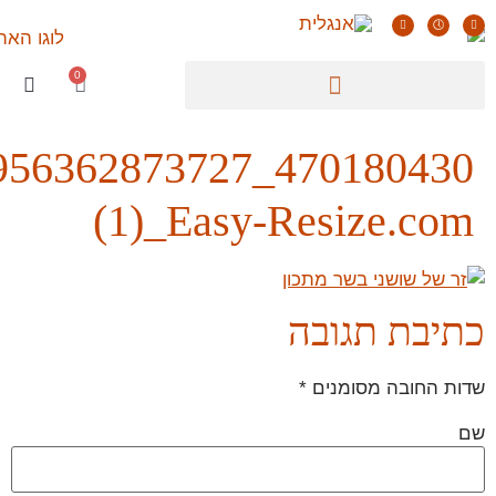
470180430_1975956362873727_1801279287086825321_n