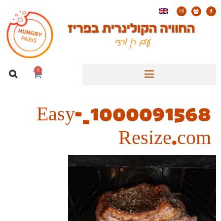
0
1000091568_Easy-
Resize.com