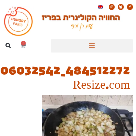
484512272_2044368206032542_3003767553982644608_n_Easy-