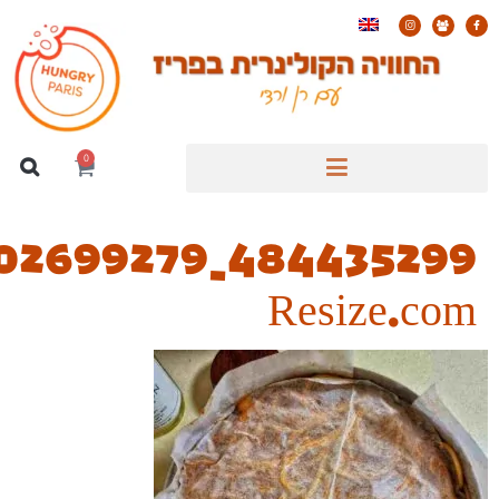
484435299_2044367502699279_1386301099890732982_n_Easy-