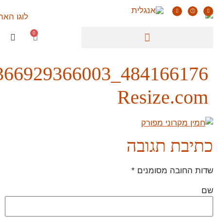
484166176_2044366929366003_203473151112659848_n_Easy-