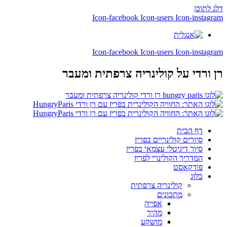
דלג לתוכן
Icon-facebook
Icon-users
Icon-instagram
Icon-facebook
Icon-users
Icon-instagram
רן ורדי
על קולינריה צרפתית ומעבר
דף הבית
סיורים קולינריים בפריז
סיור דיגיטלי עצמאי בפריז
המדריך הקולינרי לפריז
פודקאסט
בלוג
קולינריה צרפתית
מתכונים
אפייה
מהיר
מושקע