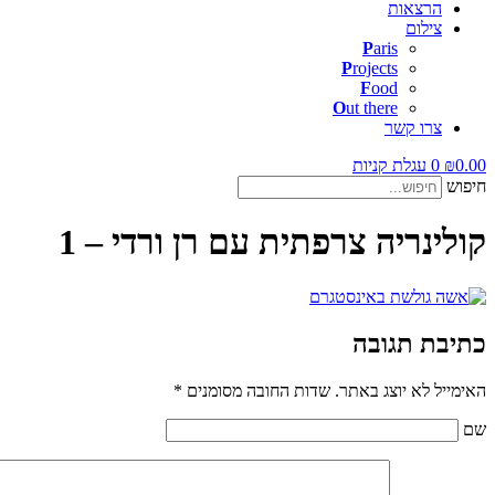
הרצאות
צילום
P
aris
P
rojects
F
ood
O
ut there
צרו קשר
0.00
₪
0
עגלת קניות
חיפוש
קולינריה צרפתית עם רן ורדי – 1
כתיבת תגובה
האימייל לא יוצג באתר.
שדות החובה מסומנים
*
שם