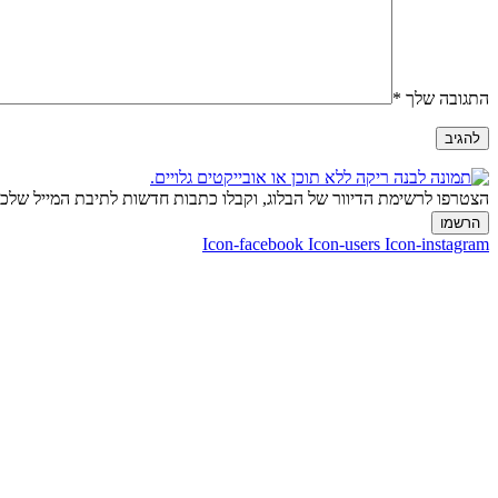
התגובה שלך
*
הצטרפו לרשימת הדיוור של הבלוג, וקבלו כתבות חדשות לתיבת המייל של
הרשמו
Icon-facebook
Icon-users
Icon-instagram
ליצירת קשר:
ranvardi@gmail.com
דרכי ביטול עסקה
כל זכויות היוצרים למוצרים, לשירותים ולתוכן מכל סוג באתר זה שמורות לרן ורדי © 2026. אין להעתיק, להוריד, לפרסם, לשתף, להפיץ, למכור ולהשתמש בחומרים אלו ללא