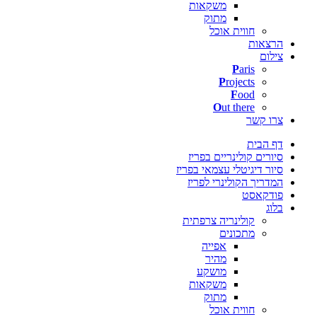
משקאות
מתוק
חווית אוכל
הרצאות
צילום
P
aris
P
rojects
F
ood
O
ut there
צרו קשר
דף הבית
סיורים קולינריים בפריז
סיור דיגיטלי עצמאי בפריז
המדריך הקולינרי לפריז
פודקאסט
בלוג
קולינריה צרפתית
מתכונים
אפייה
מהיר
מושקע
משקאות
מתוק
חווית אוכל