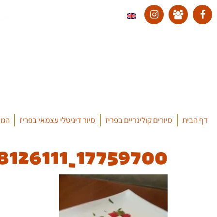
דף הבית
סיורים קולינריים בפריז
סיור דיגיטלי עצמאי בפריז
המד
17759700_455504538126111_6783500273690263436_n