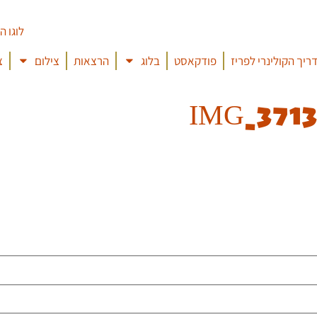
ריך הקולינרי לפריז
פודקאסט
בלוג
הרצאות
צילום
צ
IMG_3713_