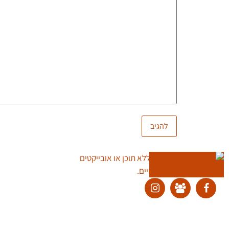
ליצירת קשר:
ranvardi@gmail.com
כל זכויות היוצרים למוצרים, לשירותים ולתוכן מכל סוג באתר זה שמורות לרן ורדי © 2026. אין להעתיק, להוריד, לפרסם, לשתף, להפיץ, למכור ולהשתמש בחו