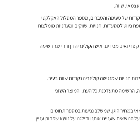
צמאי. שווה.
 אטמוספירה אלעל: איש הקולינריה רן ורדי יצר אפליקציה לסיור קולינרי עצמאי ברובע המארה בפריז, בליבה העתיק והיפיפה של העיר. דרך 15 נקודות של טעימה והסברים, מספר המסלול האקלקטי
ת ניווט למסעדות, חנויות, שווקים ומעדניות מומלצות
פריזאים מכירים. איש הקולינריה רן ורדי יצר רשימה
ת חנויות שמנגישה קולינריה נקודות שוות בעיר.
נה, הרשימה מתעדכנת כל העת. והמוצר השזני
צמאי במחיר הוגן. שמשלב נגיעות במספר תחומים
הנושאים שעניינו אותנו ודילגנו על נושא שפחות עניין