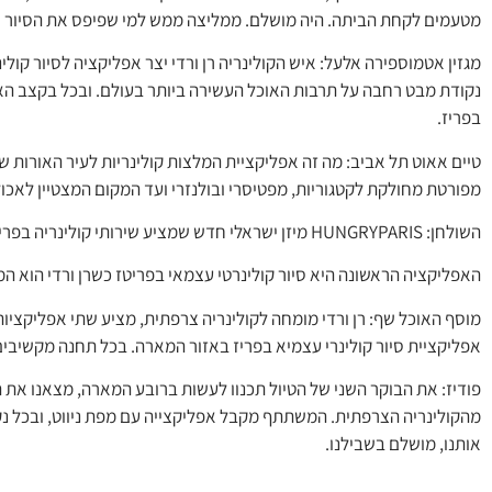
מטעמים לקחת הביתה. היה מושלם. ממליצה ממש למי שפיפס את הסיור של
נקודת מבט רחבה על תרבות האוכל העשירה ביותר בעולם. ובכל בקצב האישי
בפריז.
טיים אאוט תל אביב: מה זה אפליקציית המלצות קולינריות לעיר האורות ש
מפורטת מחולקת לקטגוריות, מפטיסרי ובולנזרי ועד המקום המצטיין לאכול
השולחן: HUNGRYPARIS מיזן ישראלי חדש שמציע שירותי קולינריה בפריז, שאפשר ליהנות ממנו גם אם אתם לא טסים לשום מקום.
האפליקציה הראשונה היא סיור קולינרטי עצמאי בפריטז כשרן ורדי הוא המ
מוסף האוכל שף: רן ורדי מומחה לקולינריה צרפתית, מציע שתי אפליקציו
אפליקציית סיור קולינרי עצמיא בפריז באזור המארה. בכל תחנה מקשיבים 
פודיז: את הבוקר השני של הטיול תכנוו לעשות ברובע המארה, מצאנו את ה
מהקולינריה הצרפתית. המשתתף מקבל אפליקצייה עם מפת ניווט, ובכל נקוד
אותנו, מושלם בשבילנו.