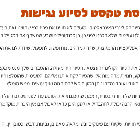
סת טקסט לסיוע נגישות
יור הקולינרי האינראקטיבי. מעולם לא חווינו את פריז כפי שחווינו זאת ב
לנו עולמות שלא הכרנו לפני כן. רן פרנקופיל מושבע שמשתף את המטייל בכ
על אפליקציית ההמלצות, שדרוג מדהים. נוח ופשוט לתפעול. שידרג לנו את הט
 את הסיור הקולינרי העצמאי. הסיור היה מעולה, ההסברים שלך מנמש מקצוע
שקע, חנויות מדהימות אלו שהסיור לקח אותנו אליהם. הטעימות שהומלצו ה
באודיו עובד נהדר ונותן המון חופש לבחור מה ואיך עושים. ממש מומלץ.
ת של רן ורדי בפריז, האמת שתיכננתי את הפוסט עוד לפני שכתבתי על המ
ואין הרבה יכולת לחהבדיל או לסנן היכן כדאי לאכול אם אין היכרות מוק
 לטיול הקולינרי העצמאי של HUNGRYPARIS, חזרנו עמוסי חוויות, שקיות עם פינוקים ובטן מלאה. מאפים, גבינו