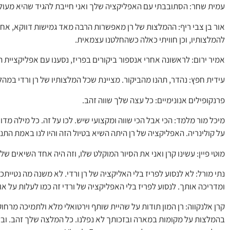
עמית שחר: הסתובבתי עם האפליקציה שלך ואני חייבת להגיד שהיא מעולה
אור בן צבי ריף: ההמלצות של רן מאפשרות הרבה מאד גמישות דווקא, אחד
להמלצותיו, וכן חוויתי כאלה כשהחלטנו עצמאית.
אמיר ירום: לראשונה אחרי אנספור ביקורים בפריז, נסענו עם אפליקציית 
עידית חפץ: נהדר, תהנו מהביקור. מציינת שכל המלצותיו של רן ורדי במהלך
פרנקופילים אנונימיים: כל עצה שלך שווה זהב.
מיכל מור מלמד: הכי אבל הכי שווה ומקצועי שיש. לכו על זה. כל מילה מדו
על קולינריה. האפליקציה של רן היתה השיא בטיול הזה והיו לנו באמת הת
מוטי פיין: עשינו קרן ואני את הסיור המוקלט שלו, וזה היה אחד השיאים של 
נתי מורל: לא לנסוע לפריז בלי האליקציה של רן ורדי. לא משנה מה נטיי
ומדריכה אותך. לנסוע לפריז בלי האפליקציה של ורדי זה כמו לעלות על אופ
קרן אלנקווה: רן המון תודות על שהיית שותף וירטואלי מלא ולתמיכה מ
בהמלצות על מקומות במארה ובזכותך לא נפלנו. כל המלצה שלך זהב. ובעי