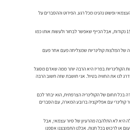
 העצמאי ופשוט נהנינו מכל רגע. הפירוט וההסברים על
דניאל מרקמן: תודה רבה רן על סיור קולינרי מעולה. מלא עניין והסברים מרתקים. הטעימות בסיור מעולות אחת אחת., הסיור באפליקציה ארוך וכולל 15 נקודות, אבל הכייף שאפשר לבחור ולעשות אותו כמו
קציה של המלצות קולינריות שמצליחה פעם אחר פעם
ות הקולינריות בפריז היא הרבה יותר ממה שאדם מסוגל
ג לנו את החוויה בטיול. אני חושבת שזה חשוב הרבה
דה בכל תחום של הקולינריה הצרפתית, הוא יבחר לכם
ור קולינרי עם אפליקציה ברובע המארה, עם הסברים
ות לרן, על האפליקציה, ובמיוחד על הסיור העצמאי ברובע המארה. הגעתי ללפריז לארבעה ימים עם בתי בת ה-22, בהתחלה היא לא התלהבה מהרעיון של סיור עצמאי, אבל
ום או לרכוש בכל חנות. אכלנו התפוצצנו אספנו