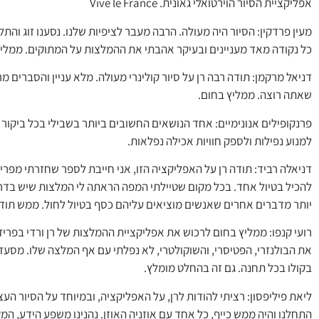
אפליקציית הסיור הוירטואלי גאונית. Vive le France
מעין פרדקין: הסיור היה מעולה. הרבה מעבר לציפיות שלנו. נסענו זוג והת
כל נקודה מאד מעניינים ובעיקר אהבתי את ההמלצות על המתוקים. ממליצה 
שאתה רוצה. ממליץ בחום.
פרנקופילים אנונימיים: אחד הנושאים החשובים ביותר בשבילי בכל ביקור 
למנוע נפילות ולספק חוויות אכילה נפלאות.
דניאלה רביד: תודה רן על האפליקציה הזו, אני חייבת לספר שחזרתי מפר
להכיל בטיול אחד. בכל מקום שטיילתי המפה הראתה לי המלצות שיש בדרך,
יותר מדברים אחרים שאנשים מוציאים עליהם כסף בטיול לחול. ממש תוד
רועי קנפו: ממליץ בחום לרכוש את אפליקציית ההמלצות של רן ורדי בפר
את הבולנזרי, הפטיסרי, והשוקולטרי, לא נפלתי עם אף המלצה שלו. מסעדו
בקולו בכל תחנה. גם זה בהחלט מומלץ.
התחלנו והיה ממש כייף, כל אחד עם אוזניה האוזן. נהנינו משפע הידע, ה