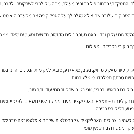
. התמקדתי ברחוב פול בר והיה מעולה, מחהשוקולטרי לשרקוטרי ולקרפ. ה
 הטריקים שלו זה שהוא לא מגלה לך על האפליקציה אם מסעדה היא ממושלנת
ההמלצות של רן ורדי, באמצעותה גילינו מקומות חדשים וטעימים מאד, ממסע
 ביקורי בפריז היו מעולות.
יקת, סיור מאלף, מדויק, נעים, מלא ידע, מוביל למקומות הנכונים. היינו 
נסויות מרתקותמלבדו. מומלץ בחום.
ביקורנו הראשון בפריז. אני בטוח שהסיור החי עוד יותר טוב.
תכם הקולינרית – תמצאו באפליקציה מענה ממוקד לפני נושאים ולפי מיקומי
נוע בלי קורס רכיבה.
רחוק כשהיינו צריכים. האפליקציה של ההמלצות שלך היא פלטפורמה מדהימה
קר מעשירה בידע אין סופי.