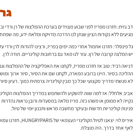
גר
דב גזית: חזרנו מפריז לפני שבוע מצוידים בערכת ההמלצות של רן ורדי ובס
מגיעים ללא נקודות הציון שנתן לנו הדרכה מדויקת ומלאת ידע, מה שפתח 
גל פינסלר: חזרנו אתמול אחרי כמה ימים בפריז, ורצינו להודות לרן ורדי 
יש המלצה קרובה של רןו. עזר לנו מאד גם ברחובות קולינריים. תודה לרן.
דניאה רביד: טוב אז חזרנו מפריז, לקחנו את האפליקציה של ההמלצות וגם
ההליכה בסיור. היינו ברובע המארה, לקחנו שם את הסיור, סיור ארוך ומו
לא פגשתי מדריך מקצועי שכל כך מבין קולינריה צרפתית כמוך. רעיון סיור 
אביב אלחלל: אז למה שווה להשקיע ולהשתמש במדריך ההמלצות הקולינריו
נקייה לא ממומן או משהו כזה. פריז מלאה במסעדות ורובן נראות נהדרות 
פנינות קולינריות חדשות ובעיקר מחשבה מראש ותכנון יומי של טיול.
איריס לוי: יצאנו
לאף אחד בדרך. היה מוצלח.