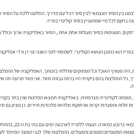
לבטנו בין הסיור העצמאי לבין סיור רגיל עם מדריך. החלטנו ללכת על הסיור
בחוןם לכל מיי שמתעניין בסיור קולינרי בפריז.
בפריז הוא כמובן הנושא הקולינרי. לשמחתי לפני כשנה יצר רן ורדי אפלי
יז, היה מטורף האוכל וכל המתוקים שזללתי בזכותך. האפליקציה של ההמלצ
 כל ההמלצות בהם ביקרתי היו ברמה גבוהה מאד. אני מאד מרוצה וזה שידר
ה.
יז, מומחה לקולינריה מצרפתית. באפליקציה תמצאו המלצות שרן בחר בקפי
ת זולות ומסעדות יקרות שרחוקות מלהיות מלכודות תיירים. רן מציע גם סי
ליאת פיליפסון: רציתי להוד
מקומות המקומיים הקטנים והמעולים. ההמלצות שלך לגבי המוצר המיוחד לטע