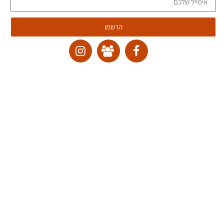
הרשמו
ליצירת קשר:
ranvardi@gmail.com
תקנון האתר
דרכי ביטול עסקה
מדיניות הבלוג
הצהרת נגישות
כל זכויות היוצרים למוצרים, לשירותים ולתוכן מכל סוג באתר זה שמורות