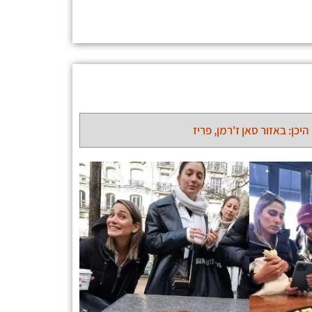
היכן: באזור סאן ז'רמן, פריז