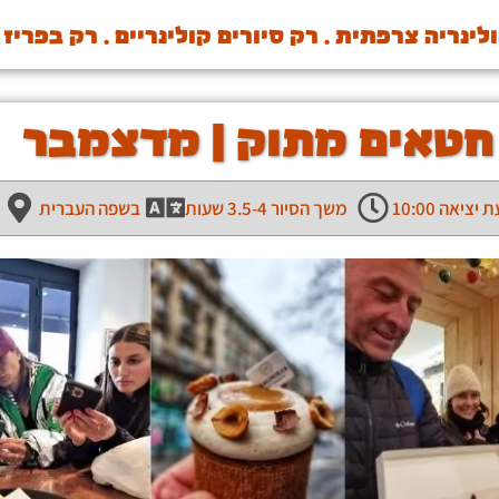
ינריה צרפתית . רק סיורים קולינריים . רק בפריז
 חטאים מתוק | מדצמבר
יציאה 10:00
משך הסיור 3.5-4 שעות
בשפה העברית