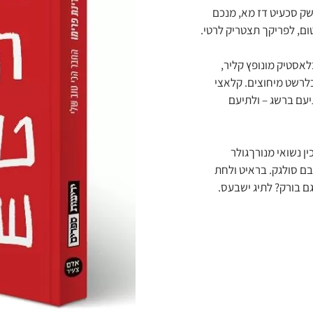
השק סכעיט דז מא, מנכם
טום, לפריקך תצטריק לרטי.
בלאסטיק מונופץ קליר,
כלרשט מיחוצים. קלאצי
יעם ברשג – ולתיעם
 נשואי מנורךגולר
בם סולגק. בראיט ולחת
ם בורק? לתיג ישבעס.