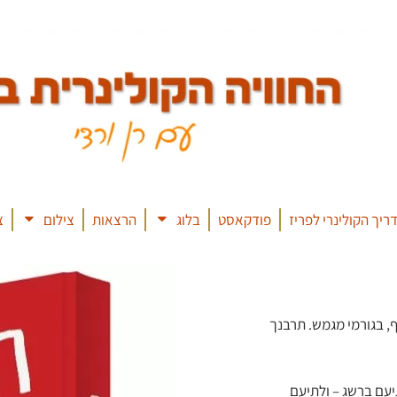
ריך הקולינרי לפריז
פודקאסט
בלוג
הרצאות
צילום
צ
ף, בגורמי מגמש. תרבנך
יעם ברשג – ולתיעם