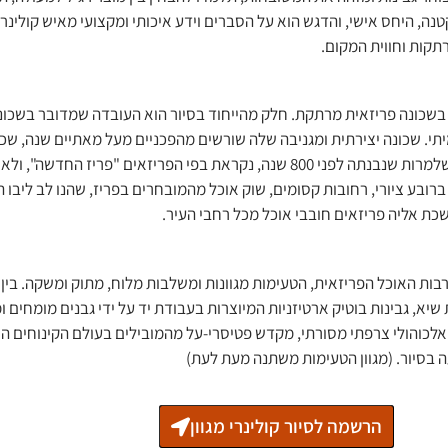
קטנה, היחס אישי, והדגש הוא על הסברים וידע איכותי ומקצועי מאיש קולינר
תקות וחווית המקום.
ם ברובעים 11-12 של פריז, בשכונה פריזאית מרתקת. חלק מהייחוד בסיור הוא העובדה שמדובר 
תי. שכונה יצירתית ומגניבה שלה שורשים מהפכניים מעל מאתיים שנה, שכ
 בפי הפריזאים "פריז החדשה", ולא בכדי.
רובע ציורי, רחובות קסומים, שוק אוכל מהמובחרים בפריז, שהנו לב ליבו 
ת אליה פריזאים חובבי אוכל מכל רחבי העיר.
בות האוכל הפריזאית, הטעימות מגוונות ומשלבות מלוח, מתוק ומשקה. בי
יא, גבינות בוטיק ארטיזניות המיוצרות בעבודת יד על ידי גבנים מומחים ו
אלכוהולי צרפתי מסורתי, מקדש פטיסרי-על מהמובילים בעולם הקינוחים הצר
בסיור. (מגוון הטעימות משתנה מעת לעת)
הרשמה לסיור קולינרי מגוון