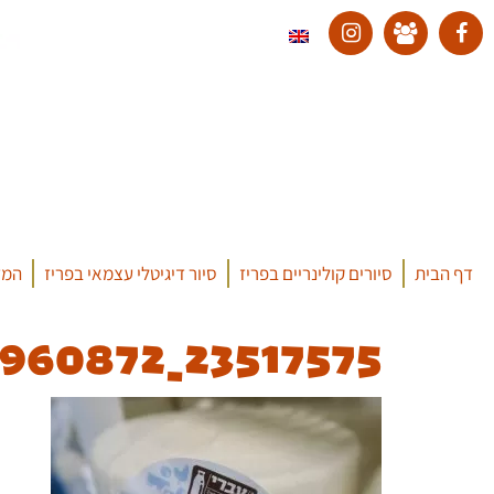
דף הבית
סיורים קולינריים בפריז
סיור דיגיטלי עצמאי בפריז
המד
23517575_328418410960872_7306837924705146296_n