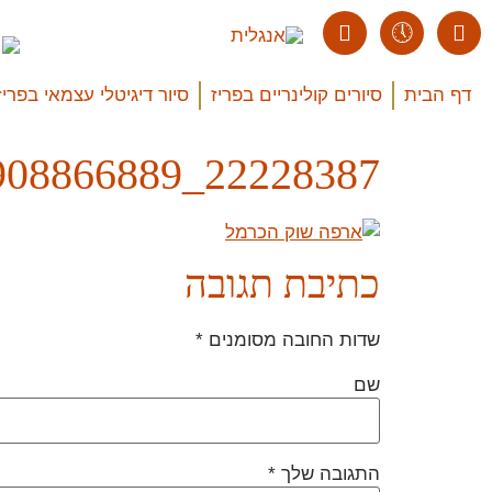
דף הבית
סיורים קולינריים בפריז
סיור דיגיטלי עצמאי בפריז
22228387_316024908866889_2785149808537534110_n
כתיבת תגובה
שדות החובה מסומנים
*
שם
התגובה שלך
*