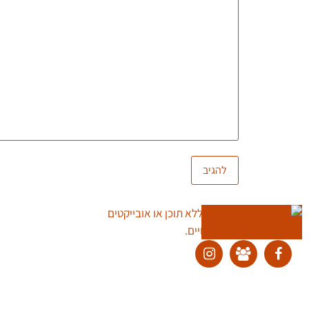
ליצירת קשר:
ranvardi@gmail.com
כל זכויות היוצרים למוצרים, לשירותים ולתוכן מכל סוג באתר זה שמורות לרן ורדי © 2026. אין להעתיק, להוריד, לפרסם, לשתף, להפיץ, למכור ולהשתמש בחו