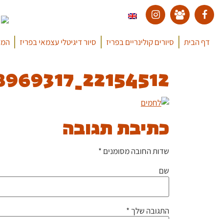
דף הבית
סיורים קולינריים בפריז
סיור דיגיטלי עצמאי בפריז
המד
22154512_315000628969317_4068307203646538437_n
כתיבת תגובה
שדות החובה מסומנים
*
שם
התגובה שלך
*