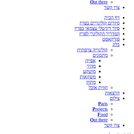
O
ut there
צרו קשר
דף הבית
סיורים קולינריים בפריז
סיור דיגיטלי עצמאי בפריז
המדריך הקולינרי לפריז
פודקאסט
בלוג
קולינריה צרפתית
מתכונים
אפייה
מהיר
מושקע
משקאות
מתוק
חווית אוכל
הרצאות
צילום
P
aris
P
rojects
F
ood
O
ut there
צרו קשר