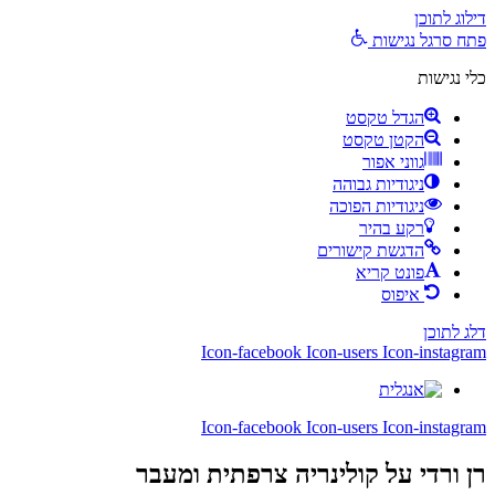
דילוג לתוכן
פתח סרגל נגישות
כלי נגישות
הגדל טקסט
הקטן טקסט
גווני אפור
ניגודיות גבוהה
ניגודיות הפוכה
רקע בהיר
הדגשת קישורים
פונט קריא
איפוס
דלג לתוכן
Icon-facebook
Icon-users
Icon-instagram
Icon-facebook
Icon-users
Icon-instagram
רן ורדי
על קולינריה צרפתית ומעבר