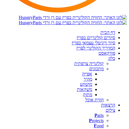
דף הבית
סיורים קולינריים בפריז
סיור דיגיטלי עצמאי בפריז
המדריך הקולינרי לפריז
פודקאסט
בלוג
קולינריה צרפתית
מתכונים
אפייה
מהיר
מושקע
משקאות
מתוק
חווית אוכל
הרצאות
צילום
P
aris
P
rojects
F
ood