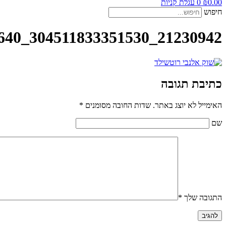
0.00
₪
0
עגלת קניות
חיפוש
21230942_304511833351530_6633957306500262640_n
כתיבת תגובה
האימייל לא יוצג באתר.
שדות החובה מסומנים
*
שם
התגובה שלך
*