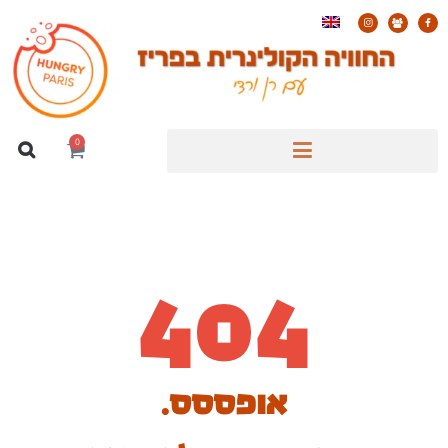
0
404
אופססס.