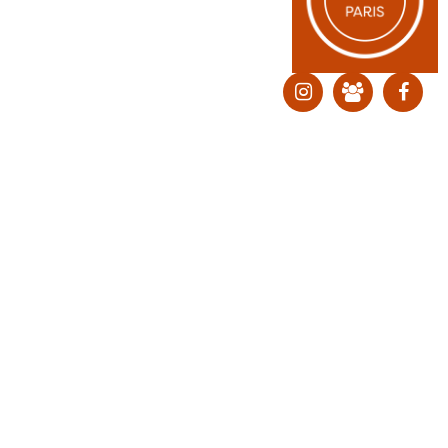
ליצירת קשר:
ranvardi@gmail.com
כל זכויות היוצרים למוצרים, לשירותים ולתוכן מכל סוג באתר זה שמורות לרן ורדי © 2026. אין להעתיק, להוריד, לפרסם, לשתף, להפיץ, למכור ולהשתמש בחו