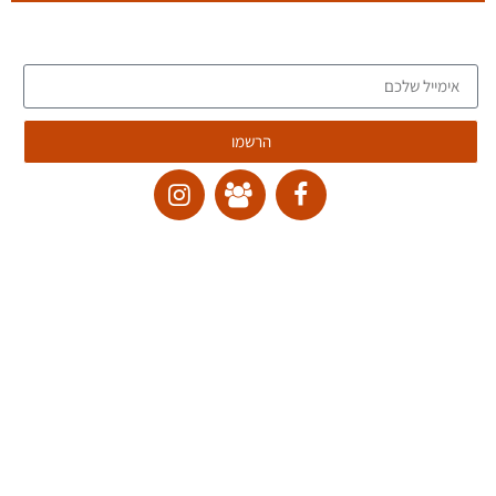
הצטרפו לרשימת הדיוור של הבלוג, וקבלו כתבות חדשות לתיבת המייל שלכם
הרשמו
ליצירת קשר:
ranvardi@gmail.com
תקנון האתר
דרכי ביטול עסקה
מדיניות הבלוג