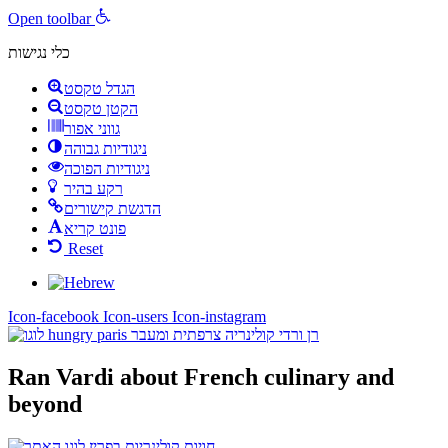
Open toolbar
כלי נגישות
הגדל טקסט
הקטן טקסט
גווני אפור
ניגודיות גבוהה
ניגודיות הפוכה
רקע בהיר
הדגשת קישורים
פונט קריא
Reset
Icon-facebook
Icon-users
Icon-instagram
Ran Vardi
about French culinary and
beyond