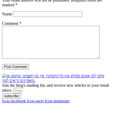
Your email address will not be published.
Required fields are
marked
*
Name
Comment
*
Join the blog's mailing list, and receive new articles to your email
inbox.
subscribe
Icon-facebook
Icon-users
Icon-instagram
contact :
ran@hungryparis.com