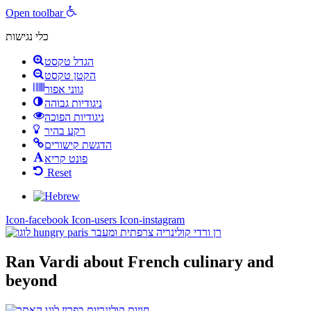
Open toolbar
כלי נגישות
הגדל טקסט
הקטן טקסט
גווני אפור
ניגודיות גבוהה
ניגודיות הפוכה
רקע בהיר
הדגשת קישורים
פונט קריא
Reset
Icon-facebook
Icon-users
Icon-instagram
Ran Vardi
about French culinary and
beyond