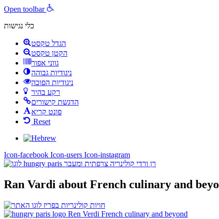
Open toolbar
כלי נגישות
הגדל טקסט
הקטן טקסט
גווני אפור
ניגודיות גבוהה
ניגודיות הפוכה
רקע בהיר
הדגשת קישורים
פונט קריא
Reset
Icon-facebook
Icon-users
Icon-instagram
Ran Vardi
about French culinary and bey