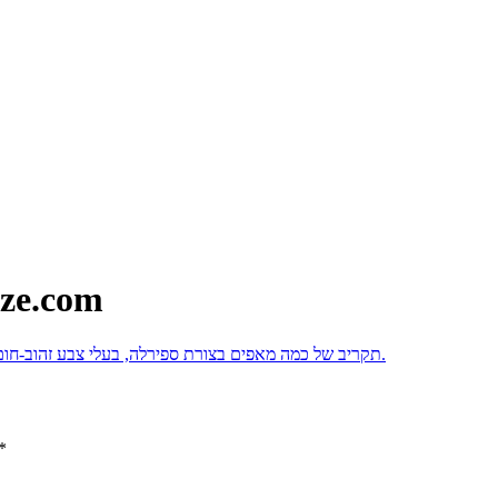
ze.com
*