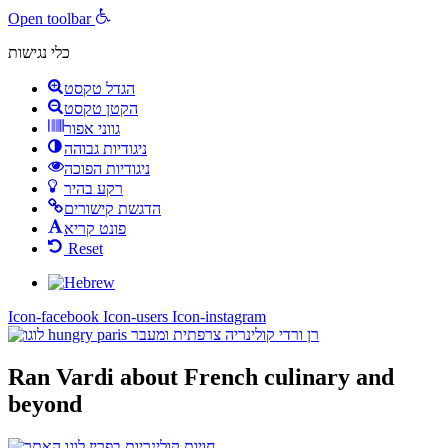
Open toolbar
כלי נגישות
הגדל טקסט
הקטן טקסט
גווני אפור
ניגודיות גבוהה
ניגודיות הפוכה
רקע בהיר
הדגשת קישורים
פונט קריא
Reset
Icon-facebook
Icon-users
Icon-instagram
Ran Vardi
about French culinary and
beyond