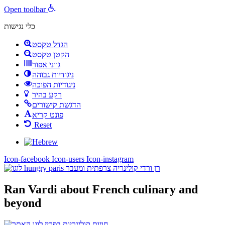
Open toolbar
כלי נגישות
הגדל טקסט
הקטן טקסט
גווני אפור
ניגודיות גבוהה
ניגודיות הפוכה
רקע בהיר
הדגשת קישורים
פונט קריא
Reset
Icon-facebook
Icon-users
Icon-instagram
Ran Vardi
about French culinary and
beyond