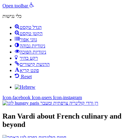
Open toolbar
כלי נגישות
הגדל טקסט
הקטן טקסט
גווני אפור
ניגודיות גבוהה
ניגודיות הפוכה
רקע בהיר
הדגשת קישורים
פונט קריא
Reset
Icon-facebook
Icon-users
Icon-instagram
Ran Vardi
about French culinary and
beyond