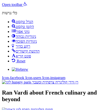
Open toolbar
כלי נגישות
הגדל טקסט
הקטן טקסט
גווני אפור
ניגודיות גבוהה
ניגודיות הפוכה
רקע בהיר
הדגשת קישורים
פונט קריא
Reset
Icon-facebook
Icon-users
Icon-instagram
Ran Vardi
about French culinary and
beyond