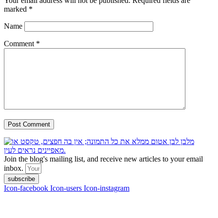
Your email address will not be published.
Required fields are
marked
*
Name
Comment
*
Join the blog's mailing list, and receive new articles to your email
inbox.
subscribe
Icon-facebook
Icon-users
Icon-instagram
contact :
ran@hungryparis.com