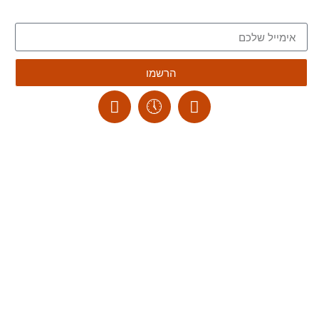
הצטרפו לרשימת הדיוור של הבלוג, וקבלו כתבות חדשות לתיבת המייל שלכם
הרשמו
ליצירת קשר:
ranvardi@gmail.com
תקנון האתר
דרכי ביטול עסקה
מדיניות הבלוג
הצהרת נגישות