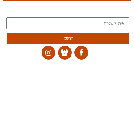
הצטרפו לרשימת הדיוור של הבלוג, וקבלו כתבות חדשות לתיבת המייל שלכם
הרשמו
ליצירת קשר:
ranvardi@gmail.com
תקנון האתר
דרכי ביטול עסקה
מדיניות הבלוג