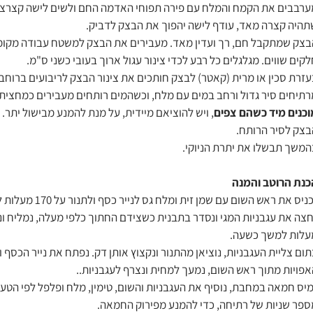
ערבבים את הקמח והמלח עם פירה תפוחי האדמה החם ולשים לישה קצרצרה
תהיה קצרה מאד, עודף לישה יהפוך את הבצק לדביק.
בצק שמתקבל חם, רך ועדין מאד. מעבירים את הבצק למשטח עבודה מקומ
קים שווים. מגלגלים כל רבע לכדי צינור עגול ארוך בעובי כשני ס"מ.
זרת סכין או מרית (קאטר) לבצק חותכים את צינור הבצק לריבועים ברוחב 2 ס"מ, ומעבירים לתבנית מקומחת
רתיחים סיר גדול ורחב במים עם מלח, וכשהמים רותחים מעבירים כמחצית מ
וכנים מיד כשהם צפים
בצק לסיר הרותח.
המשך תבשלו את יתרת הניוקי.
כנת הרוטב והמנה
ניס את ראש השום עם שמן זית ומלח גס לנייר כסף ולתנור על 170 מעלות למשך שעה
עלות למשך כשעה.
ום צליית העגבניות, נוציאן מהתנור ונקצוץ אותן דק. נפתח את נייר הכסף 
אפויות מתוך ראש השום, נמעך למחית ונצרף לעגבניות..
מיס חמאה במחבת, נוסיף את העגבניות והשום, טימין, מלח ופלפל לפי הטע
ספר שניות של רתיחה, כדי להמנע מפירוק החמאה.