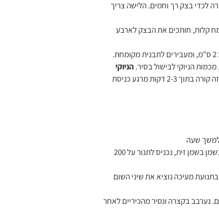
 לכדי בצק רך וחמים. הלישה צריך
ח קלות, חותכים את הבצק לארבע
.
כמות הניוקי לבישול בסיר.
הניוקי
, ויש להוציאם מיידית, על מנת להמנע מבישול יתר. זה קורה בתוך 2-3 דקות מרגע כניסת
נחצה את עגבניות המגי ונסדר בתבנית כשצידם החתוך כלפי מעלה, נמליח ונשמן בשמן זית, נכניס לתנור על 200
ובתנועת מעיכה נוציא את שיני השום
ם. נערבב בקצרה ונסיר מהכיריים לאחר