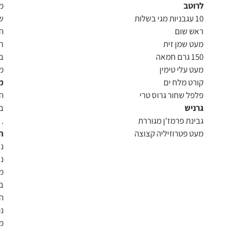
לרוטב
מ
10 עגבניות מגי בשלות
ש
ראש שום
ה
מעט שמן זית
חל
150 גרם חמאה
בע
מעט עלי טימין
מ
קורט מלח ים
מ
פלפל שחור גרוס טרי
ה
גרניש
ב
גבינת פרמז'ן מגוררת
.
מעט פטרוזיליה קצוצה
ה
נכ
מ
בת
ה
נ
מ