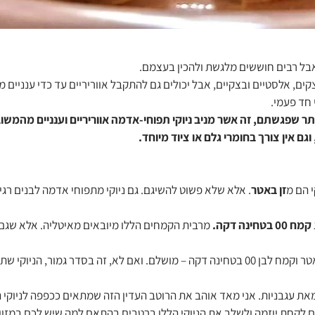
אבל רבים חוששים מלגשת ולהכין בעצמם.
קים, אלסטיים ובצקיים, אבל יכולים גם להתקבל אווריריים עד כדי ענניים 
חד פעמי.
ר שפגשתם, זה אשר מניב ניוקי תפוחי-אדמה אווריריים וענניים מהמש
וגם אין צורך בחומרי גלם או ציוד מיוחד.
זן באטר
. אלא שלא פשוט להשיגם. גם ניוקי מתפוחי אדמה לבנים רגיל
קמח 00 בטחינה דקה.
מרבית הקמחים הללו מיובאים מאיטליה. אלא שגם כ
יוקי שתקבלו עדיין יהיה מעולה.
את עגבניות. אני מאד אוהב את הרוטב העדין הזה שמתאים ככפפה לניוקי ה
ם לקחת יוזמה ולשלב את הניוקי הללו ברטבים בהתאם למה שיש לכם במזו