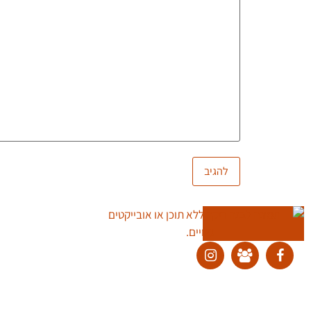
ליצירת קשר:
ranvardi@gmail.com
כל זכויות היוצרים למוצרים, לשירותים ולתוכן מכל סוג באתר זה שמורות לרן ורדי © 2026. אין להעתיק, להוריד, לפרסם, לשתף, להפיץ, למכור ולהשתמש בחו