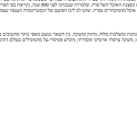
נבנתה לפני 800 שנה, נקראת בפי הפריזאים "פריז החדשה", ולא בכדי.
 אוכל מהמובחרים בפריז, שהנו לב ליבו הפועם של הגסטרונומיה הענפה שצמח
נות ומשלבות מלוח, מתוק ומשקה. בין השאר נטעם מאפי בוקר מהטובים ביות
תו, משקה צרפתי ארטיזני ומסורתי, מקדש פטיסרי-על מהמובילים בעולם הקי