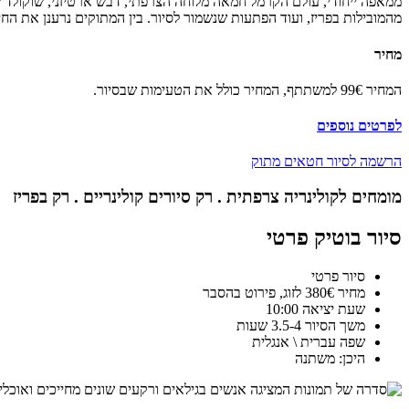
ממאפה ייחודי, עולם הקרמל חמאה מלוחה הצרפתי, דבש ארטיזני, שוקולד ש
מהמובילות בפריז, ועוד הפתעות שנשמור לסיור. בין המתוקים נרענן את הח
מחיר
המחיר 99€ למשתתף, המחיר כולל את הטעימות שבסיור.
לפרטים נוספים
הרשמה לסיור חטאים מתוק
מומחים לקולינריה צרפתית . רק סיורים קולינריים . רק בפריז
סיור בוטיק פרטי
סיור פרטי
מחיר 380€ לזוג, פירוט בהסבר
שעת יציאה 10:00
משך הסיור 3.5-4 שעות
שפה עברית \ אנגלית
היכן: משתנה