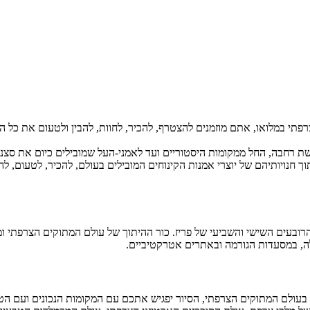
פתי במלואו, אתם מוזמנים להצטרף, להכיר, לחוות, להבין ולטעום את כל 
 רחבה, החל ממקומות היסטוריים ועד לאמני-העל שמובילים כיום את סצנת
חנויותיהם של יוצרי אמנות הקינוחים המובילים בעולם, להכיר, לטעום, להב
הרובעים השישי והשביעי של פריז. כור ההיתוך של עולם המתוקים הצרפתי ו
לה, במסעדות הגורמה ובאתרים אטרקטיביים.
בעולם המתוקים הצרפתי, הסיור יפגיש אתכם עם המקומות הנכונים ועם הטעי