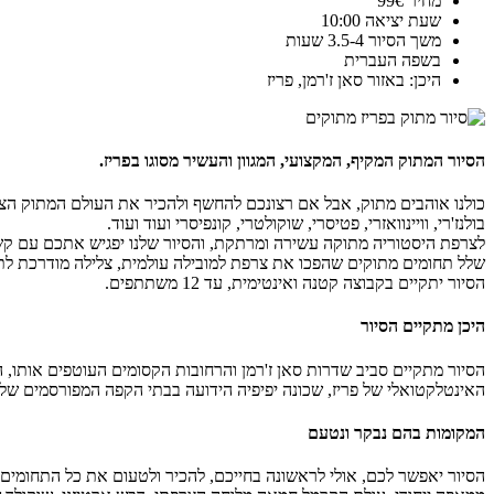
מחיר 99€
שעת יציאה 10:00
משך הסיור 3.5-4 שעות
בשפה העברית
היכן: באזור סאן ז'רמן, פריז
הסיור המתוק המקיף, המקצועי, המגוון והעשיר מסוגו בפריז.
כולנו אוהבים מתוק, אבל אם רצונכם להחשף ולהכיר את העולם המתוק הצר
בולנז'רי, וויינוואזרי, פטיסרי, שוקולטרי, קונפיסרי ועוד ועוד.
לצרפת היסטוריה מתוקה עשירה ומרתקת, והסיור שלנו יפגיש אתכם עם קשת
שלל תחומים מתוקים שהפכו את צרפת למובילה עולמית, צלילה מודרכת לתוך 
הסיור יתקיים בקבוצה קטנה ואינטימית, עד 12 משתתפים.
היכן מתקיים הסיור
הסיור מתקיים סביב שדרות סאן ז'רמן והרחובות הקסומים העוטפים אותו, 
האינטלקטואלי של פריז, שכונה יפיפיה הידועה בבתי הקפה המפורסמים ש
המקומות בהם נבקר ונטעם
הסיור יאפשר לכם, אולי לראשונה בחייכם, להכיר ולטעום את כל התחומים 