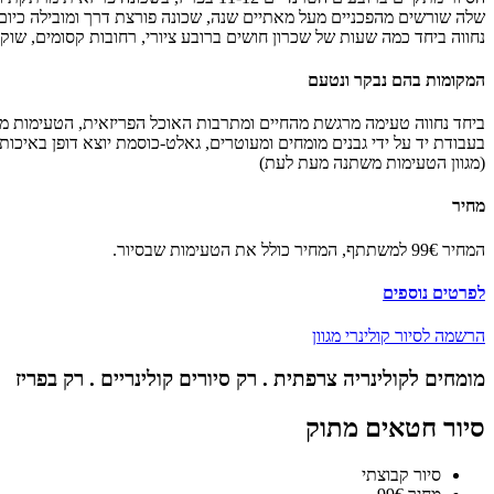
שלה שורשים מהפכניים מעל מאתיים שנה, שכונה פורצת דרך ומובילה כיום בסצנת האוכל השל פריז, שלמרות ש
נחווה ביחד כמה שעות של שכרון חושים ברובע ציורי, רחובות קסומים, שוק
המקומות בהם נבקר ונטעם
ביחד נחווה טעימה מרגשת מהחיים ומתרבות האוכל הפריזאית, הטעימות מגוו
בעבודת יד על ידי גבנים מומחים ומעוטרים, גאלט-כוסמת יוצא דופן באיכו
(מגוון הטעימות משתנה מעת לעת)
מחיר
המחיר 99€ למשתתף, המחיר כולל את הטעימות שבסיור.
לפרטים נוספים
הרשמה לסיור קולינרי מגוון
מומחים לקולינריה צרפתית . רק סיורים קולינריים . רק בפריז
סיור חטאים מתוק
סיור קבוצתי