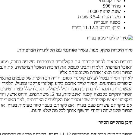
סיור קבוצתי
מחיר 99€
שעת יציאה 10:00
משך הסיור 3.5-4 שעות
בשפה העברית
היכן: ברובע ה-11-12 בפריז
סיור היכרות מקיף, מגוון, עשיר ואותנטי עם הקולינריה הצרפתית.
ברוכים הבאים לסיור היכרות עם הקולינריה הצרפתית. חשיפה רחבה, מגוונ
האוכל הצרפתי. תלמדו ותבינו לעומק את תרבות האוכל הצרפתית, את העצ
הסיור ממנו תצאו אחרת משנכנסתם אליו.
לאורך הסיור נצלול לעולם קולינרי קסום, חוויה רב חושית של טעמים מרג
וסיפורים מפתיעים. הסיור יצייד אתכם בידע קולינרי פרקטי ומועיל, תלמדו 
המשובחות, תלמדו להבחין בין מוצר רגיל למעולה, תקבלו שלל עצות וטיפים 
הסיור יתקיים בקבוצה קטנה ואינטימית, עד 12 מש
ומקצועי מאיש קולינריה שחי ומכיר את הקולינריה הצרפתית, לצד הטעימות
אם ביקרתם עשרים פעם בפריז, אם לקחתם בעבר סיור טעימות בפריז, או א
הסיור שלנו שונה וייחודי ויחשוף אותך לכל מה שלא ידעת.
היכן מתקיים הסיור
הסיור מתקיים ברובעים הטרנדיים 11-12 