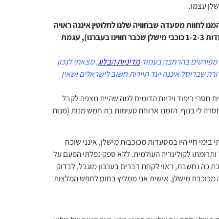
לן עצמו.
בעיר בריסל שבבלגיה, ונדהמנו לחוות מסעדה שבחוויה שלנו לחלוטין איננה ראויה
לכוכב מישלן שניתן לה (והדברים נכתבים בקנה מידה של לא מעט מסעדות 1-2-3 כוכבי מישלן שכבר חווינו בעברנו), עגמת
ם מפורטים בהרחבה בעמוד
מדיניות הבלוג
, מצאתי לנכון
רה שבריסל איננה יעד תיירות חשוב לישראלים ושאין
ם חסרי ריפוד וידיות הדומים למה שהיית מצפה לקבל
סרה לי בנוף. הזמנו ארוחת טעימות בת חמש מנות (מנות
בימי חיי היו במסעדות מכוכבות מישלן, אינני שוכח
ותרומתו לקולינריה העולמית. ללא ספק נפלתי הפעם על
ת כה נחשבת, ראוי לקחת דברים בערבון מוגבל, לבדוק
מכוכבת מישלן. אישית אני ממליץ בחום לחפש המלצות