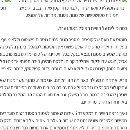
כמה מילים על חוויית האוכל באותו ערב..
חומוס עם טעם של קופסה, מספר מנות פתיח נוספות פשוטות וללא מעוף או
בעלות ויזואליה מרשימה אולם פשוט אינן טעימות למאכל, בינהן בלט פטה
מהסוג שטעים ממנו תמצא בנקל בכל וויטרינה של סופרמרקט בצרפת, בעיקר
אכיל, הוגש עם ירקות שחלקם קרים וחלקם חמים, פירה תפוחי אדמה נוזלי
(טעות גסה), קינוח גס גדול ולא טעים בנוסח עדות קפולסקי, לגמרי לא פי
פריט אחד היה מעולה בארוחה הזו, הלחם. אני מודה. מתוך עשר מנות שאכל
עם קנלוני מקרפצ'ו גזר ממולא בתערובת כרובית מעודנת בפירורים של בי
שניתן להגדירה ברמת כוכב מישלן, וגם את חווית המנה הזו המלצר מקלקל
בארוחה הזו היינו מוותרים.
ואיך נראה השירות במסעדה? שירות שאמור לעמוד בסטנדרטים מוגדרים ו
חמישה מלצרים שונים נתנו לנו שירות בשלבים שונים של הארוחה, חלק מה
רואים כוסות מים ריקות ולא מוזגים וממלאים את הכוסות כנדרש במסעדו