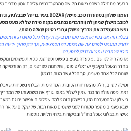
הבעיה מתחילה כשהמציאות תלושה מהסטנדרטים עליהם אמון מדריך מיש
הזמנו שולחן במסעדת כוכב מישלן BOZAR 
נפש המעמידה את מדריך מישלן עבורי בסימן שאלה מהותי.
בבלוג הזה אני בפירוש אינני מפרסם ביקורת קוטלת על מסעדה, והטעמי
לחרוג ממנהגי ולפרט את שם המסעדה הספציפית, אך ורק מתוך ידיעה ברו
סיכוי שכתבה זו תגרום לנזק למסעדה.
אז מה היה לנו שם.. מסעדה בעיצוב פשוט וספרטני, כסאות פשוטים ונוקשי
בחדר האוכל בקיבוץ ישראלי טיפוסי, שולחנות ספרטניים, רק הפורמייקה ח
שונות לכל אחד משנינו, סך הכל עשר מנות נדגמו).
ומילה לסיום, חלק מהארוחות הטובות, המדהימות והבלתי נשכחות שאכלתי 
זאת ומפה עולה ההבנה שאין לשלול באופן גורף את משמעותו של המדריך 
כישלון של המערכת הזו, הכישלון הזה מלמד שפלופים אפשריים גם במערכ
שבע פעמים מספר מקורות לפני ששמים מאות רבות של שקלים על ארוחה 
אישיות בבלוגי אוכל בחו"ל ובביקורות בלתי תלויות נוספות.