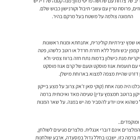
 שמץ יצירתיות קולינרית, אתנחתא ומנות ראשונות
 קמפן יבש ותפל ללא חזרת חרדל או רוטב כלשהו, פטה
יות מנת כישלון בדמות נתח חזה ברווז צמיגי ולא
 עם תועפות אגוז מוסקט וטעם של קרם אגוז מוסקט
ין דזרט שהיית מצפה למצוא בארוחת מישלן.
נו היה מנה אחת (קוקי סאן ז'אק צרוב על מצע בייקון
יקון ברוטב חמצמץ עדין) טעימה מאד ואיכותית ברמה
 כשהוא אינו יודע להסביר מה יש במנה. על שאר המנות
מוקפדים..
מלצרים אינם דוברי אנגלית. מלצרים מגיעים לשולחן,
ת ברמה כזו. ישבנו בחלל גדול במסעדה, ארבע שולחנות