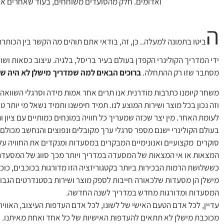
ה
ביטו בתמונה למעלה.. כן, זה, בודאי אתם תוהים מה הקשר בין הכות
ידי המדריך הקולינרי הקפדן בעולם בעיר בריסל, בלגיה. עיצוב כסאות ו
מסתבר שזו רק ההתחלה.
ברוכים הבאים למה שמדריך מישלן לא היה 
משחר קיומנו כתרבות מודרנית אנו תרים אחר אמות מידה וסרגלי השוואה לה
וזה נכון בכל מוצר ושירות המוצע לנו. תמיד חיפשנו ותמיד נשאל מי יותר טוב
לעומת האחר. מין יצר שכזה שמעריך כל חוויה במונחים כמותיים עם ציון ות
בעולם הקולינרי ישנם מספר סרגלי ערך מקובלים ונפוצים והנחשב מכולם 
סוקרים מקצועיים ואנונימיים המבקרים במסעדות ומנקדים את החוויה ע
המצאות או אי המצאות של המסעדה במדריך ויותר מכך סווג של המסעדה
כששלושת הרמות הבכירות ביותר בקטגוריזציה הזו מדורגות בכוכבים, כוכ
מישלן הן מסעדות שלכאורה חייבות לספק מוצר ושירות בסטנדרטים הגבוה
המסעדות ומדורגות מחדש במדריך לשנה החדשה.
עדיין, לכל אדם הטעם האישי של לשונו, לכל אדם העדפות העיצוב, האווי
מכוכבת מישלן לא תתאים להעדפות האישיות של כל אחד ואחת מאיתנו.