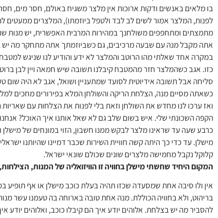
בו מלאים באנשים ודקות ארוכות אין מלצר משגיח באולם, חסר מים, חסר 
לפנות, המלצר אמור לשים לב לבד ולטפל ביוזמתו), המלצרים ממעטים ל
מתמצתים ומתחפפים משולחנך במהירות המרבית האפשרית, יש מנות שהונ
אתה מקבל מנה עם שבעה מרכיבים, גם כשביוזמתך אתה מתחקר מה יש ב
במקרה אחד שאלתי מהו הרוטב והמלצר לא ידע והודיע לנו שניגש למטבח
כזו. אגב כשהמלצר חזר מהמטבח קיבלנו תשובה שיש חמאה ויין לבן ברוט
סליחה אבל תשובה אידיוטית לסועד שמתעניין ושואל, אגב לא היה שום טע
כשאתה מסיים מנה, הצלחת הריקה והשולחן המלא בפירורים מחכים למלצר
ואז ערכו לנו מחדש את השולחן וזאת בלי לפנות את הצלחות עם שאריות ה
הקפה השכונתי שלי. איש בשום שלב גם לא שאל אותנו איך האוכל? אנחנו 
כרבע שעה עד שראינו מלצר לבקש ממנו חשבון, הזוי במונחים של מישלן
מישלן. עד כדי כך היתה קשה חוויית השירות שכבר דמיינו שהיותנו ישראל
קלוקל נקבל מחמישה מלצרים שונים שכולם שונאי ישראל.
המקום היחיד שחשתי מישלן בחוויה זו הוויזואליה של המנות, הצילחות, 
אין ולו סיבה אחת שמסעדה שכזו תהיה בעלת כוכב מישלן או אף תופיע במ
בריהוט, ולא בחוויה הכוללת. מנה אחת טובה בארוחה בה טעמנו עשר מנו
להסביר מה יש בצלחת. אלוהים יודע איך הם קיבלו כוכב, ואלוהים יודע אי