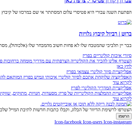
עברון | קורון פטיסרי, צרפת כאן
הפתעת השנה עבורי היא פטיסרי עלום המסתתר אי שם במרכזו של קיבוץ עב
ברוט | רביול קיבוץ גלויות
בבר יין תלביבי שהמטבח שלו לא פחות חשוב מהמבחר שלו (אלכוהול), מסת
סיורי איכות קולינריים בפריז
הצטרף אלינו להכיר את הקולינריה הצרפתית עם מדריך מומחה ברחובות פר
לחץ כאן
אפליקציית סיור קולינרי עצמאי בפריז
האפליקציה שלוקחת אתכם לסיור קולינרי איכותי וגמיש בפריז המותאם לה
לקרוא עוד
אפליקציית המדריך הקולינרי לפריז
אפליקציית ההמלצות הקולינריות של פריז: מסעדות, חנויות, מתוקים, שווקים
לקרוא עוד
הצטרפו לרשימת הדיוור של הבלוג, וקבלו כתבות חדשות לתיבת המייל של
הרשמו
Icon-facebook
Icon-users
Icon-instagram
ליצירת קשר:
ranvardi@gmail.com