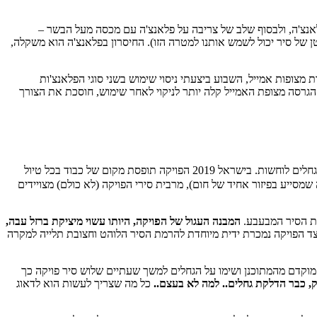
אנצ'ה, ולבסוף שלב של צריבה על פלאנצ'ה עם מכסה מעל הבשר –
של סיר יכול לשמש אותנו למטרה הזו). החיסרון בפלאנצ'ה הוא משקלה,
 מצופות אמייל, השבוע ביצעתי ניסוי שימוש בשני סוגי הפלאנצ'ות
הגרסה מצופת האמייל קלה יותר לניקוי לאחר שימוש, חוסכת את הצורך
הוא סיר בעל מבנה מיוחד (שמקורו כנראה באפריקה, אבל כבר שמעתי יותר מגרסה אחת באשר לשורשיו) מיציקת ברזל המשתמש לבישול על גחלים לוחשות. בישראל 2019 הפויקה תופסת מקום של כבוד בכל טיול
מסייע בפיזור אחיד של חום), מרבית סירי הפויקה (לא כולם) מצויידים
את הסיר המבעבע.
המבנה העגול של הפויקה, היותו עשוי מיציקת ברזל עבה,
, לצד הפויקה נמכרת ידית מיוחדת להרמת הסיר הלוהט וחצובת תלייה למקרה
 מוקדם מהמתוכנן ושימו על הגחלים למשך שעתיים שלוש סיר פויקה כך
ק, כבר הדלקת גחלים.. למה לא בעצם..
כל מה שצריך לעשות הוא לדאוג