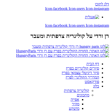
דלג לתוכן
Icon-facebook
Icon-users
Icon-instagram
Icon-facebook
Icon-users
Icon-instagram
רן ורדי
על קולינריה צרפתית ומעבר
דף הבית
סיורים קולינריים בפריז
סיור דיגיטלי עצמאי בפריז
המדריך הקולינרי לפריז
פודקאסט
בלוג
קולינריה צרפתית
מתכונים
אפייה
מהיר
מושקע