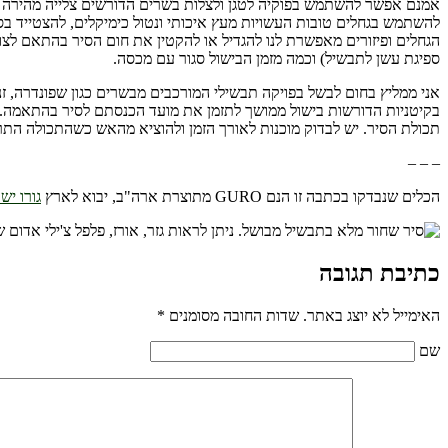
אמנם אפשר להשתמש בפוקיה לטגן ולצלות בשרים הדורשים צלייה מהירה או
להשתמש בגחלים טובות העשויות מעץ איכותי ונטול כימיקלים, להצטייד ב
הגחלים ופיזורים מאפשרת לנו להגדיל או להקטין את חום הסיר בהתאם לצ
ספיגת עשן לתבשיל) וכמה מזמן הבישול סגור עם מכסה.
אני ממליץ בחום לבשל בפויקה תבשילי המורכבים מבשרים כגון שפונדרה, זנב
בקיטניות הדורשות בישול ממושך לתזמן את מועד הכנסתם לסיר בהתאמה.
תכולת הסיר. יש לבדוק מוכנות לאורך הזמן ולהוציא מהאש כשהתכולה התר
– – –
הכלים שנבדקו בכתבה זו הנם GURO מתוצרת ארה"ב, יבוא לארץ
גורו יש
כתיבת תגובה
האימייל לא יוצג באתר.
שדות החובה מסומנים
*
שם