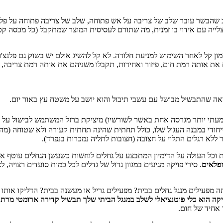
לב שהבשר עובר שלב של צריבה על אש פתוחה, שלב של צריבה פתוחה על פל
ה עם אידוי בו זמנית, מה שתורם לעסיסית המוצר שמתקבל (כל מכסה קטן 
ון קל לאחר השימוש למניעת חלודה. לא קל להשיג אולם יש בשוק גם פלנצ'ות
 את אותה רמת חום, פיזור ואחידות, תקבלו משניהם את אותה רמת צריבה, 
יחודי במבנה העגול שלו, כולל תחתית שהינה תחתית קעורה ולא שטוחה (מה ש
 ללא רגלים התלוי על חצובה (חצובות לתליה נמכרות בנפרד).
ת וכל העולה על הדימיון המתבצע על גחלים לוחשות כשעשן הגחלים עוטף 
ופלאים
. סירי פויקה מגיעים במגוון גדול של גדלים לכל כמות סועדים רצויה
ה מפעילים מנגל גחלים בבית? מפעילים גריל או מעשנה בבית? הדליקו אותו
קה הוא כלי פוטנציאלי לשלב במנגל הביתי שלך תבשיל קדירה ארומטי מרת
 אחיד של חום.