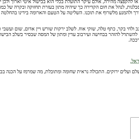
 להקפצה מהירה, אולם עיקר התועלת בכלי הוא בבישול איטי וארוך ולכן י
סבלנות, לנהל את חום הקדירה כך שיהיה מתון בעזרת תחזוקה ובקרה של כמ
ורך ולהמנע מלשרוף את תוכנו. השליטה על הטעם והארומה בידינו בהחלטה
 ולחי בקר, כתף טלה, שוקי אווז. לשלב ירקות שורש ויין אדום, שום ועשבי ת
 להשתדל להזהר בבחישה ועירבוב עדין ומתון של המסה שבסיר בשלב הביש
ככה.
ראל.