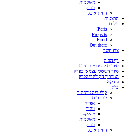
משקאות
מתוק
חווית אוכל
הרצאות
צילום
P
aris
P
rojects
F
ood
O
ut there
צרו קשר
דף הבית
סיורים קולינריים בפריז
סיור דיגיטלי עצמאי בפריז
המדריך הקולינרי לפריז
פודקאסט
בלוג
קולינריה צרפתית
מתכונים
אפייה
מהיר
מושקע
משקאות
מתוק
חווית אוכל