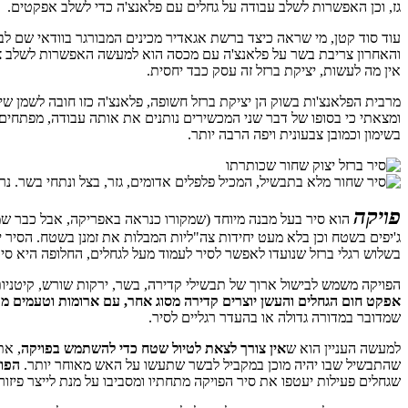
גז, וכן האפשרות לשלב עבודה על גחלים עם פלאנצ'ה כדי לשלב אפקטים.
עוד סוד קטן, מי שראה כיצד ברשת אגאדיר מכינים המבורגר בוודאי שם 
והאחרון צריבת בשר על פלאנצ'ה עם מכסה הוא למעשה האפשרות לשלב צליי
אין מה לעשות, יציקת ברזל זה עסק כבד יחסית.
מרבית הפלאנצ'ות בשוק הן יציקת ברזל חשופה, פלאנצ'ה כזו חובה לשמן שימ
ומצאתי כי בסופו של דבר שני המכשירים נותנים את אותה עבודה, מפתחים
בשימון וכמובן צבעונית ויפה הרבה יותר.
פויקה
ג'יפים בשטח וכן בלא מעט יחידות צה"ליות המבלות את זמנן בשטח. הסיר י
בשלוש רגלי ברזל שנועדו לאפשר לסיר לעמוד מעל לגחלים, החלופה היא סיר
הפויקה משמש לבישול ארוך של תבשילי קדירה, בשר, ירקות שורש, קיטניו
אפקט חום הגחלים והעשן יוצרים קדירה מסוג אחר, עם ארומות וטעמים מ
שמדובר במדורה גדולה או בהעדר רגליים לסיר.
למעשה העניין הוא ש
אין צורך לצאת לטיול שטח כדי להשתמש בפויקה
, את
שהתבשיל שבו יהיה מוכן במקביל לבשר שתעשו על האש מאוחר יותר.
הפוי
שגחלים פעילות יעטפו את סיר הפויקה מתחתיו ומסביבו על מנת לייצר פיזור