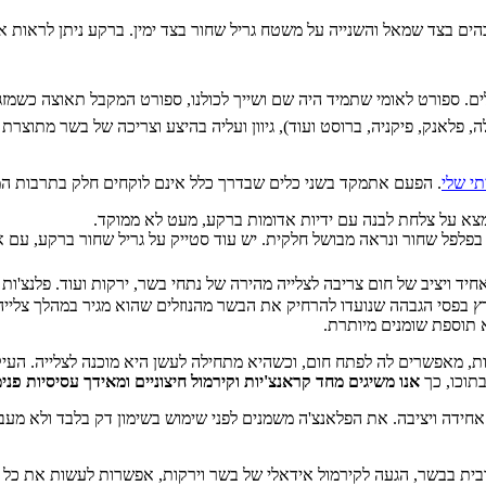
ים. ספורט לאומי שתמיד היה שם ושייך לכולנו, ספורט המקבל תאוצה כשמז
ה, פלאנק, פיקניה, ברוסט ועוד), גיוון ועליה בהיצע וצריכה של בשר מתו
תי שלי
. הפעם אתמקד בשני כלים שבדרך כלל אינם לוקחים חלק בתרבות המ
ויציב של חום צריבה לצלייה מהירה של נתחי בשר, ירקות ועוד. פלנצ'ות 
פסי הגבהה שנועדו להרחיק את הבשר מהנוזלים שהוא מגיר במהלך צלייה (
 תוספת שומנים מיותרת.
ת, מאפשרים לה לפתח חום, וכשהיא מתחילה לעשן היא מוכנה לצלייה. העיק
תוכו, כך
אנו משיגים מחד קראנצ'יות וקירמול חיצוניים ומאידך עסיסיות פנ
חידה ויציבה. את הפלאנצ'ה משמנים לפני שימוש בשימון דק בלבד ולא מעב
ת בבשר, הגעה לקירמול אידאלי של בשר וירקות, אפשרות לעשות את כל זאת