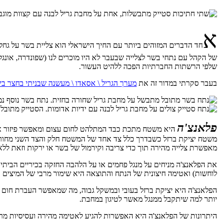
א
חד הדברים המזוהים ביותר עם החיך הישראלי הוא צליית בשר על גחל
של הקהל עם נתחי בשר לצלייה שבעבר לא היו מוכרים לנו (שפונדרה, אונגל
שלפי הרשתות החברתיות הפכה ללהיט העשור.
בעבר סקרתי במדור זה את
מערך הגריל \ אסאדו \ מעשנה שבניתי בחצר בי
פלאנצ'ה
היא משטח מתכת כבד המתלהט לחום עצום ומאפשר פיזור אחיד 
משטח יציקת ברזל כשבדרך כלל צד אחד של המשטח חלק והצד השני מחורץ ב
מאפשרת צלייה מהירה תוך כדי צריבה וקירמול של בשר או ירקות וזאת ללא
את הפלאנצ'ה מניחים על מנגל פחמים או על הלהבה החזקה בכיריים הביתיו
לוחשות) ואטימה חיצונית של הנתח והתוצאה היא שימור מרבי של המיצים ב
הפלאנצ'ה היא יציקת ברזל בעובי ובמשקל גבוה, מה שמאפשר העברת חום א
יותר למה שיתקבל ממנגל מאשר לטיגון במחבת.
היתרונות של הפלאנצ'ה היא האפשרות להגיע לאטימה מהירה ועסיסיות מרבי