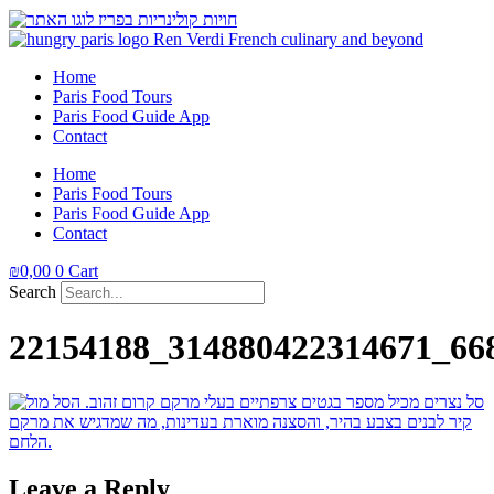
Home
Paris Food Tours
Paris Food Guide App
Contact
Home
Paris Food Tours
Paris Food Guide App
Contact
₪
0,00
0
Cart
Search
22154188_314880422314671_66
Leave a Reply