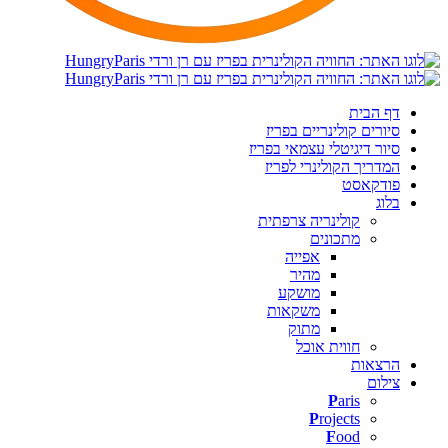
דף הבית
סיורים קולינריים בפריז
סיור דיגיטלי עצמאי בפריז
המדריך הקולינרי לפריז
פודקאסט
בלוג
קולינריה צרפתית
מתכונים
אפייה
מהיר
מושקע
משקאות
מתוק
חווית אוכל
הרצאות
צילום
P
aris
P
rojects
F
ood