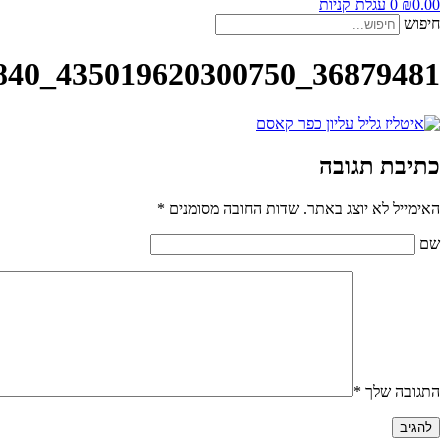
0.00
₪
0
עגלת קניות
חיפוש
36879481_435019620300750_2585575315828899840_o
כתיבת תגובה
האימייל לא יוצג באתר.
שדות החובה מסומנים
*
שם
התגובה שלך
*