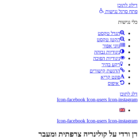
דילוג לתוכן
פתח סרגל נגישות
כלי נגישות
הגדל טקסט
הקטן טקסט
גווני אפור
ניגודיות גבוהה
ניגודיות הפוכה
רקע בהיר
הדגשת קישורים
פונט קריא
איפוס
דלג לתוכן
Icon-facebook
Icon-users
Icon-instagram
Icon-facebook
Icon-users
Icon-instagram
רן ורדי
על קולינריה צרפתית ומעבר