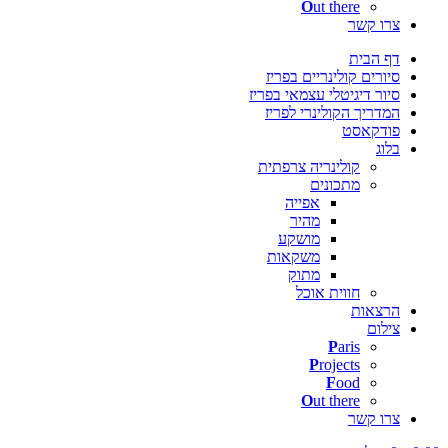
O
ut there
צרו קשר
דף הבית
סיורים קולינריים בפריז
סיור דיגיטלי עצמאי בפריז
המדריך הקולינרי לפריז
פודקאסט
בלוג
קולינריה צרפתית
מתכונים
אפייה
מהיר
מושקע
משקאות
מתוק
חווית אוכל
הרצאות
צילום
P
aris
P
rojects
F
ood
O
ut there
צרו קשר