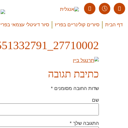
דף הבית
סיורים קולינריים בפריז
סיור דיגיטלי עצמאי בפריז
27710002_358032551332791_1224114881070501088_o
כתיבת תגובה
שדות החובה מסומנים
*
שם
התגובה שלך
*