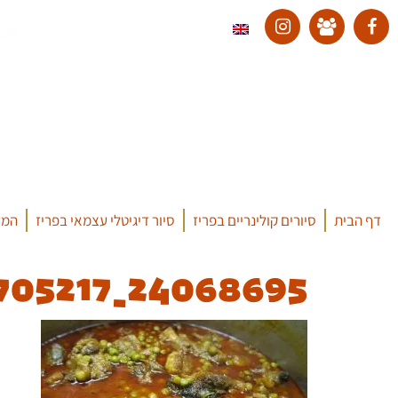
דף הבית
סיורים קולינריים בפריז
סיור דיגיטלי עצמאי בפריז
המד
24068695_334308293705217_7349739948069863651_o